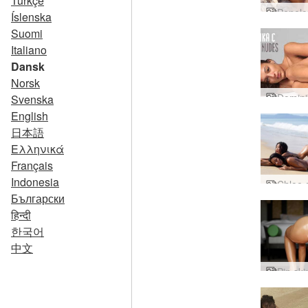
Türkçe
Íslenska
Suomi
Italiano
Dansk
Norsk
Svenska
English
日本語
Ελληνικά
Français
Indonesia
Български
हिन्दी
한국어
中文