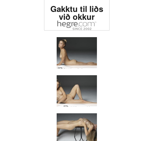
Metin #1 erótísk síða í
Gakktu til liðs
heiminum
við okkur
Október fyrirmynd muse
október nekt