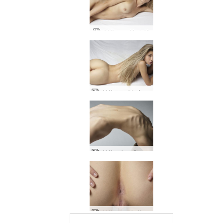
október nakin húð
október nektarfyrirsæta
október leggöngusjón
október nakin tískukona