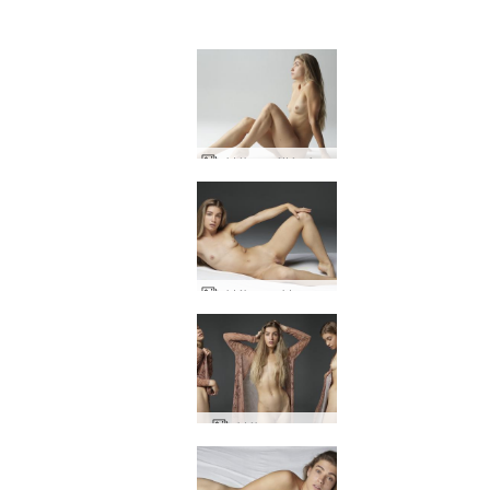
október náttúrufegurð
október nektarmyndir
október næmur