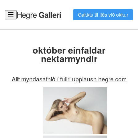
Hegre
Gallerí
☰
Gakktu til liðs við okkur
október einfaldar
nektarmyndir
Allt myndasafnið í fullri upplausn hegre.com