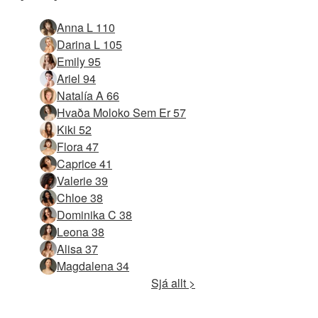
Anna L 110
Darina L 105
Emily 95
Ariel 94
Natalía A 66
Hvaða Moloko Sem Er 57
Kiki 52
Flora 47
Caprice 41
Valerie 39
Chloe 38
Dominika C 38
Leona 38
Alisa 37
Magdalena 34
Sjá allt >