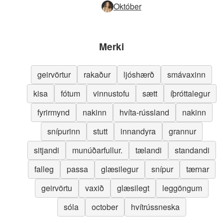
Október
Merki
geirvörtur
rakaður
ljóshærð
smávaxinn
kisa
fótum
vinnustofu
sætt
íþróttalegur
fyrirmynd
nakinn
hvíta-rússland
nakinn
snípurinn
stutt
innandyra
grannur
sitjandi
munúðarfullur.
tælandi
standandi
falleg
passa
glæsilegur
snípur
tærnar
geirvörtu
vaxið
glæsilegt
leggöngum
sóla
october
hvítrússneska