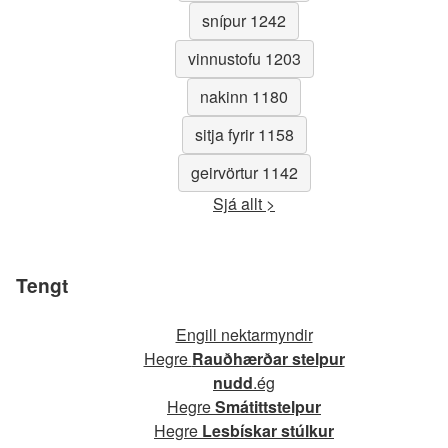
snípur 1242
vinnustofu 1203
nakinn 1180
sitja fyrir 1158
geirvörtur 1142
Sjá allt >
Tengt
Engill nektarmyndir
Hegre
Rauðhærðar stelpur
nudd
.ég
Hegre
Smátittstelpur
Hegre
Lesbískar stúlkur