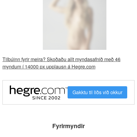
Tilbúinn fyrir meira? Skoðaðu allt myndasafnið með 46
myndum í 14000 px upplausn á Hegre.com
Gakktu til liðs við okkur
Fyrirmyndir