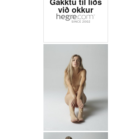
Gakktu til liðs
við okkur