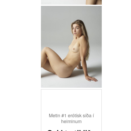
Metin #1 erótísk síða í
heiminum