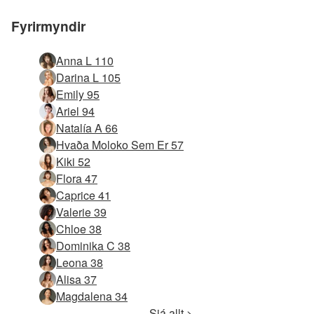
Fyrirmyndir
Anna L 110
Darina L 105
Emily 95
Ariel 94
Natalía A 66
Hvaða Moloko Sem Er 57
Kiki 52
Flora 47
Caprice 41
Valerie 39
Chloe 38
Dominika C 38
Leona 38
Alisa 37
Magdalena 34
Sjá allt >