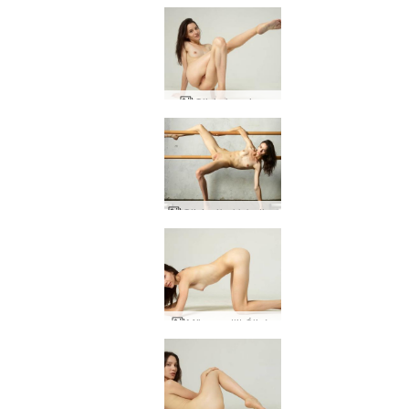
Olivia kynning
Olivia óþekk ballerína
Mörg andlit Ólivíu