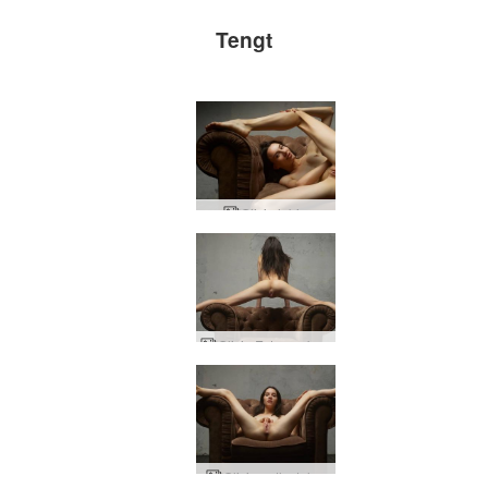
Tengt
Olivia labia
Olivia Extreme kynlífsþáttur
Olivia goth stelpa