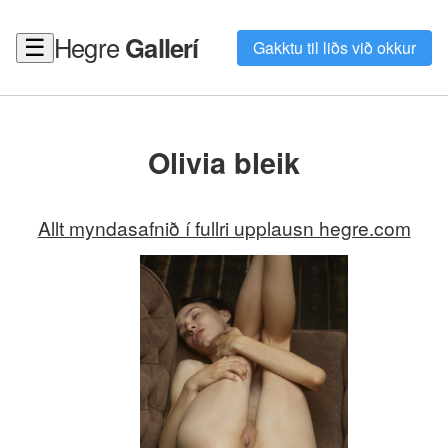
Hegre
Gallerí
☰
Gakktu til liðs við okkur
Olivia bleik
Allt myndasafnið í fullri upplausn hegre.com