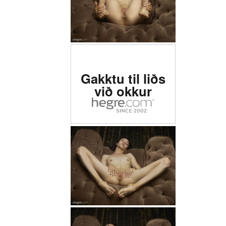
Metin #1 erótísk síða í
Gakktu til liðs
heiminum
við okkur