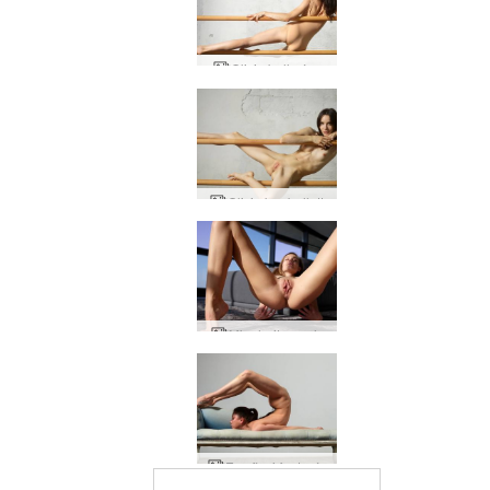
Olivia ballerína
Olivia ber ballett
Mira heitar varir
Eva flexi fantasía