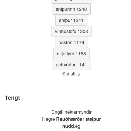
snípurinn 1248
snípur 1241
vinnustofu 1203
nakinn 1179
sitja fyrir 1158
geirvörtur 1141
Sjá allt >
Tengt
Engill nektarmyndir
Hegre
Rauðhærðar stelpur
nudd
.ég