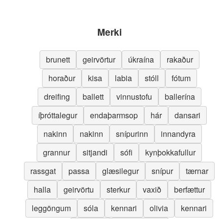
Merki
brunett
geirvörtur
úkraína
rakaður
horaður
kisa
labia
stóll
fótum
dreifing
ballett
vinnustofu
ballerína
íþróttalegur
endaþarmsop
hár
dansari
nakinn
nakinn
snípurinn
innandyra
grannur
sitjandi
sófi
kynþokkafullur
rassgat
passa
glæsilegur
snípur
tærnar
halla
geirvörtu
sterkur
vaxið
berfættur
leggöngum
sóla
kennari
olivia
kennari