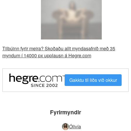
Tilbúinn fyrir meira? Skoðaðu allt myndasafnið með 35
myndum í 14000 px upplausn á Hegre.com
Gakktu til liðs við okkur
Fyrirmyndir
Ólivía