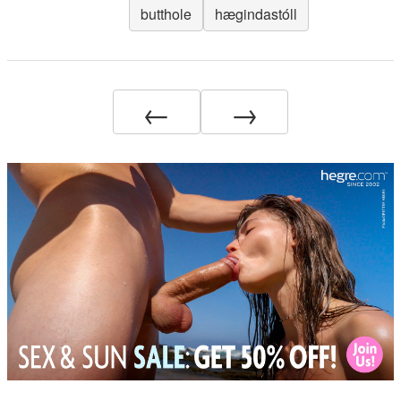
butthole
hægindastóll
←
→