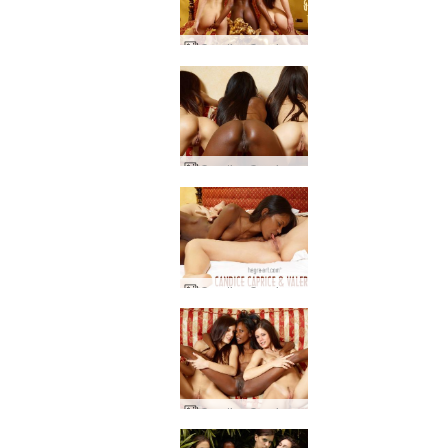
Candice Caprice ja Valerie kolmikko
Candice Caprice Valerie kolminkertainen ilo
Candice Caprice ja Valerie seksi osa1
Candice Caprice Valerie 3 tyttöä mennyt villiin