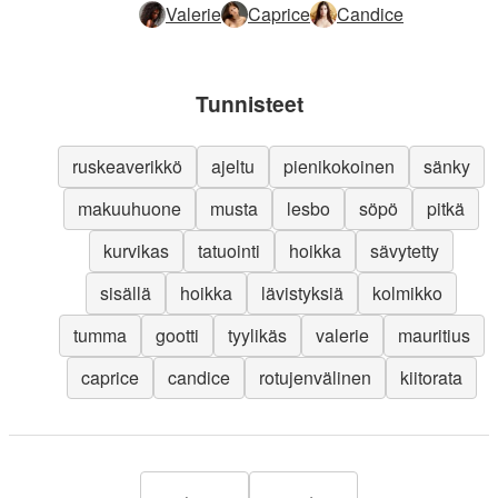
Valerie
Caprice
Candice
Tunnisteet
ruskeaverikkö
ajeltu
pienikokoinen
sänky
makuuhuone
musta
lesbo
söpö
pitkä
kurvikas
tatuointi
hoikka
sävytetty
sisällä
hoikka
lävistyksiä
kolmikko
tumma
gootti
tyylikäs
valerie
mauritius
caprice
candice
rotujenvälinen
kiitorata