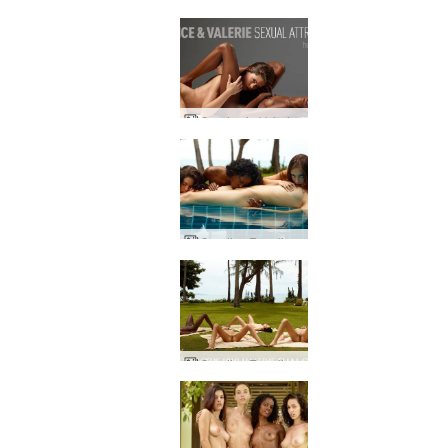
Caprice ja Valerie seksuaalinen vetovoima
Candice Engelie Kiki Valerie nukkuva kaunotar
Candice Engelie Kiki Valerie thaimaalainen puutarha