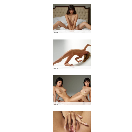
Sowan makuuhuoneen alastonkuvat
Darina L täydellinen muoto
Sayoko ja Yun Geishas paljastuivat