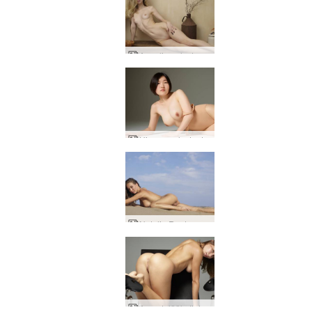
Annalina alaston asetelma
Hinacon alastontaide Japanissa
Natalia Ranta-exhibitionisti
Anna L lääketieteellinen fetissi