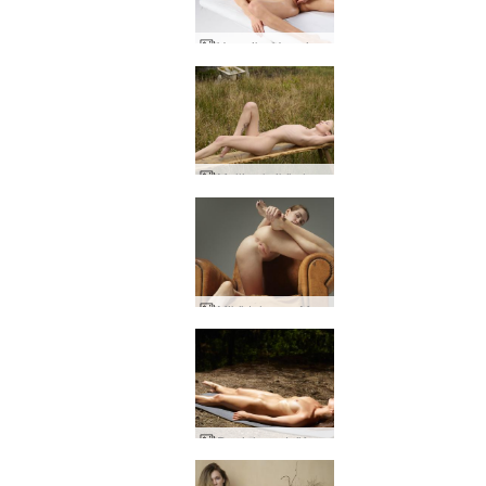
Veronika V yoni -hieronta
Molli seksikäs luonnostaan
Mikä tahansa Moloko-mallimusa
Daniela metsäfantasia