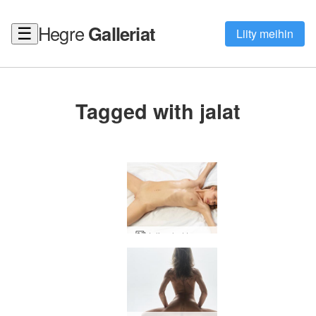
Hegre
Galleriat
☰
Liity meihin
Tagged with jalat
Jolie ohut tunne