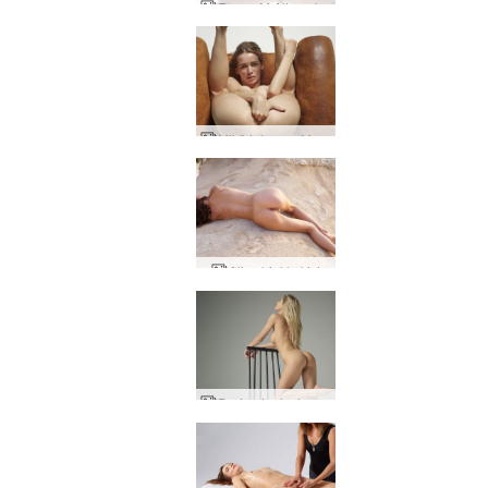
Emma M Alien alastonkuvat
Mikä tahansa Moloko neljä sormea
Alice hiekkakivi
Darina L alaston studiokuvaus