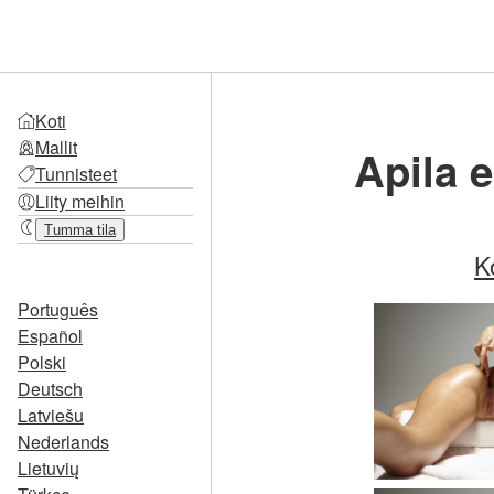
Koti
Mallit
Apila e
Tunnisteet
Liity meihin
Tumma tila
K
Português
Español
Polski
Deutsch
Latviešu
Nederlands
Lietuvių