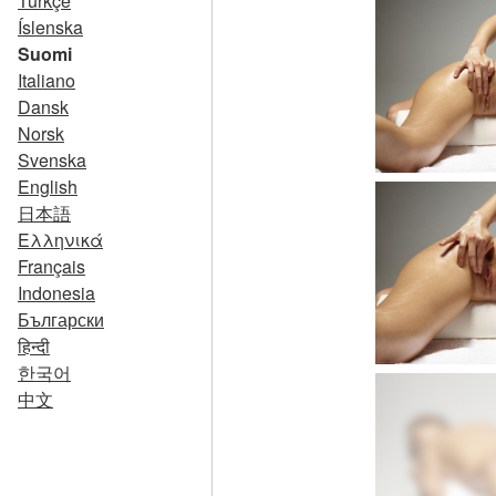
Türkçe
Íslenska
Suomi
Italiano
Dansk
Norsk
Svenska
English
日本語
Ελληνικά
Français
Indonesia
Български
हिन्दी
한국어
中文