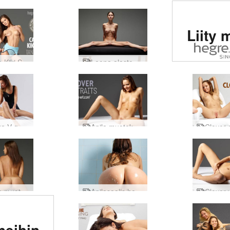
Arvioi
Liity 
eroot
sivu
Caprice Kiki Silvie kiehtova trio
Leona alaston hierontataide
maail
Veronika V g -pistehieronta
Apila muotokuvia
Karinan muotokuvia
Apilasaalis herkullinen
itu #1
meihin