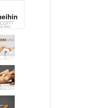
tu #1
meihin
tinen
sto
massa
Clover gyno tuoli
Clover yksin seksiä