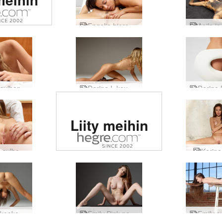
tinen
usto
Engelie hierova Kiki osa2
massa
Clover sulhanen fellatio
Darina L kauneutta ja tasapainoa
Arvioitu #1
Liity meihin
eroottinen
sivusto
Apila ja sulhanen osa 2
Karina
maailmassa
Karina kookospeppu
Emily Pink poseeraa