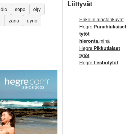
Liittyvät
udio
söpö
öljy
Enkelin alastonkuvat
r
zana
gyno
Hegre
Punahiuksiset
tytöt
hieronta
.minä
Hegre
Pikkutiaiset
tytöt
Hegre
Lesbotytöt