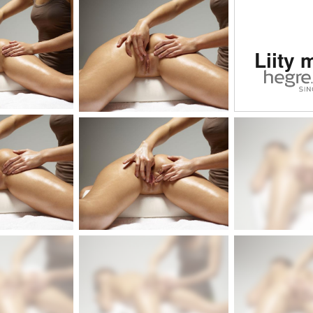
Arvioi
Liity 
eroot
sivu
maail