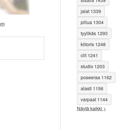
sisällä 1439
jalat 1339
pillua 1304
com
tyylikäs 1293
klitoris 1248
clit 1241
studio 1203
poseeraa 1162
alasti 1156
varpaat 1144
Näytä kaikki >