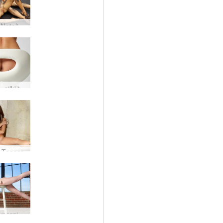
Apila ja Natalia Musta ranta Bali
Darina L silkkisen seksikäs
 Teaser
Emily supergirl on palannut