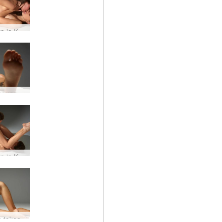
Charlotta ja Karina Seksuaalinen antautuminen
Karina kauneus paljastettu
Charlotta ja Karina Lesbo Love
a takaa