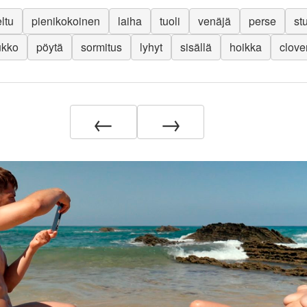
eltu
pienikokoinen
laiha
tuoli
venäjä
perse
st
ukko
pöytä
sormitus
lyhyt
sisällä
hoikka
clove
←
→