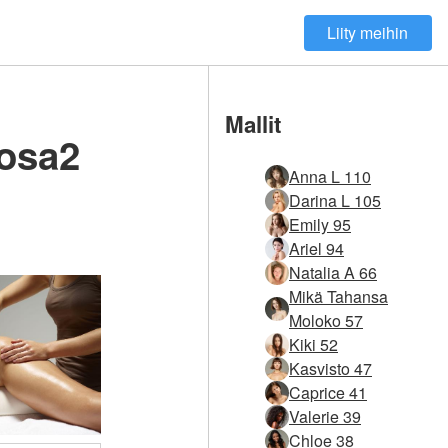
Liity meihin
Mallit
 osa2
Anna L 110
Darina L 105
Emily 95
Ariel 94
Natalia A 66
Mikä Tahansa
Moloko 57
Kiki 52
Kasvisto 47
Caprice 41
Valerie 39
Chloe 38