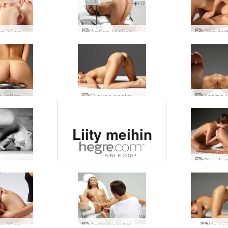
Veronika V seksuaalinen stimulaatio
Apilan lääketieteellinen fetissi
Karinan intiimejä muotokuvia
Clover ensimmäinen istunto
Arvioitu #1
Liity meihin
eroottinen
sivusto
Clover porno taidetta
maailmassa
Veronika V eroottinen hieronta
Apilan emättimen tähystintutkimus
Karin