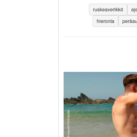
ruskeaverikkö
aj
hieronta
peräa