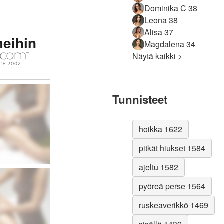
Dominika C 38
Leona 38
tu #1
Alisa 37
meihin
tinen
Magdalena 34
Näytä kaikki >
sto
massa
Tunnisteet
hoikka 1622
pitkät hiukset 1584
ajeltu 1582
pyöreä perse 1564
ruskeaverikkö 1469