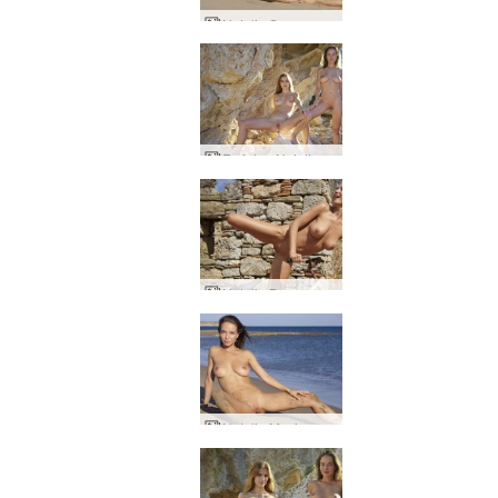
Natalia Seorang eksibisionis pantai
Emi dan Natalia Seorang bidadari
Natalia Bersepeda telanjang
Natalia Musim panas