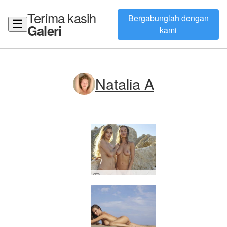
Terima kasih
Bergabunglah dengan
☰
Galeri
kami
Natalia A
Emi dan Natalia Matahari terbenam