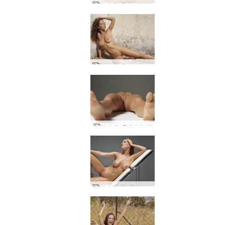
Natalia Sebuah studio telanjang
Natalia Seorang Pedesaan Rhodes
Natalia Fetish kaki
Natalia A melampaui kecantikan