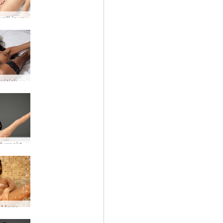
gill laus
Chloe erótísk framandi
ofurnekt
Melena Maria dáleiðandi