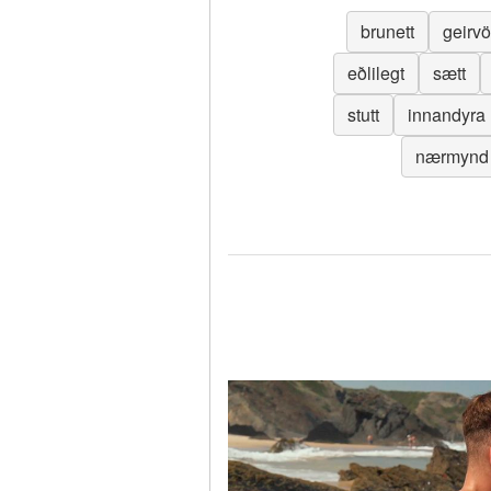
brunett
geirvö
eðlilegt
sætt
stutt
innandyra
nærmynd