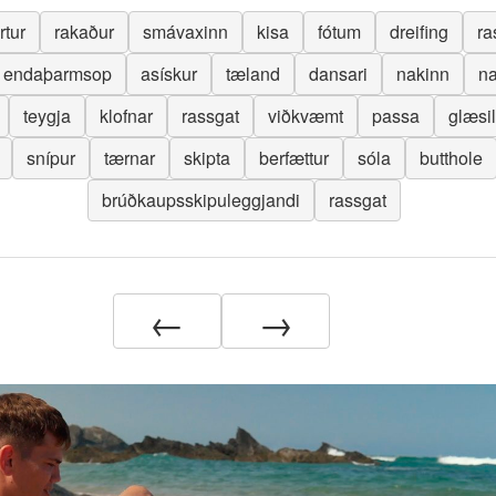
rtur
rakaður
smávaxinn
kisa
fótum
dreifing
ra
endaþarmsop
asískur
tæland
dansari
nakinn
na
teygja
klofnar
rassgat
viðkvæmt
passa
glæsi
snípur
tærnar
skipta
berfættur
sóla
butthole
brúðkaupsskipuleggjandi
rassgat
←
→