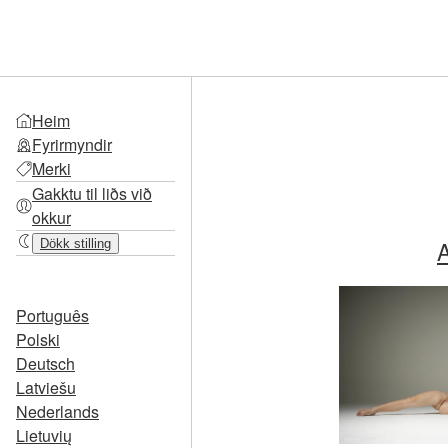
Heim
Fyrirmyndir
Merki
Gakktu til liðs við
okkur
A
Dökk stilling
Português
Polski
Deutsch
Latviešu
Nederlands
Lietuvių