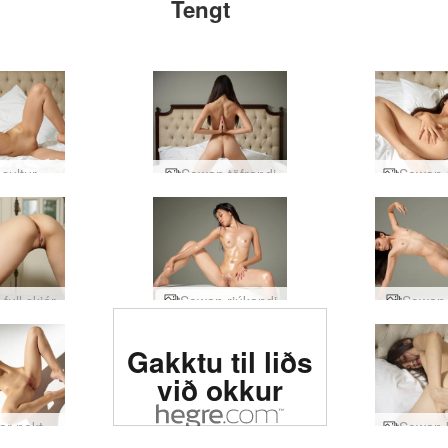
Tengt
Sowan sultur í rúminu
Sowan töfrandi
ull skjár
Sowan rjúkandi
Sowan 
Metin #1 erótísk
Gakktu til liðs
síða í heiminum
við okkur
Ariel afar nektarmyndir