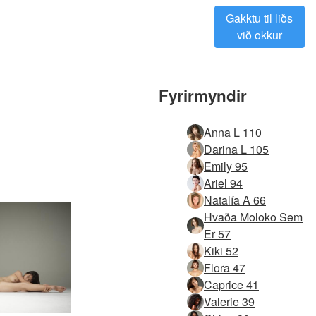
Gakktu til liðs
við okkur
Fyrirmyndir
Anna L 110
Darina L 105
Emily 95
Ariel 94
Natalía A 66
Hvaða Moloko Sem
Er 57
Kiki 52
Flora 47
Caprice 41
Valerie 39