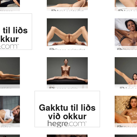
Hiromi japanska garður
Ariel nektarlist
Ariel en
 erótísk
til liðs
heiminum
okkur
Grace nektarlist
Karina stórkostlegar nektarmyndir
Leona nakin nudd list
Ariel 
Metin #1 erótísk
Gakktu til liðs
síða í heiminum
við okkur
Ariel kvenlegur andfemínisti