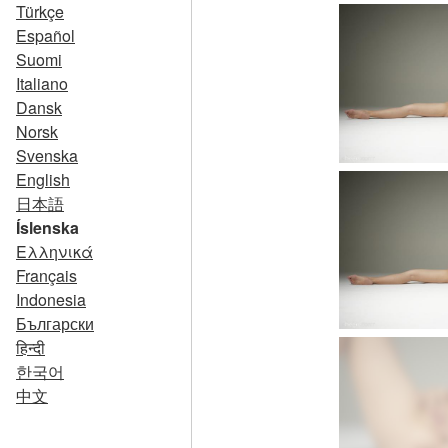
Türkçe
Español
Suomi
Italiano
Dansk
Norsk
Svenska
English
日本語
Íslenska
Ελληνικά
Français
Indonesia
Български
हिन्दी
한국어
中文