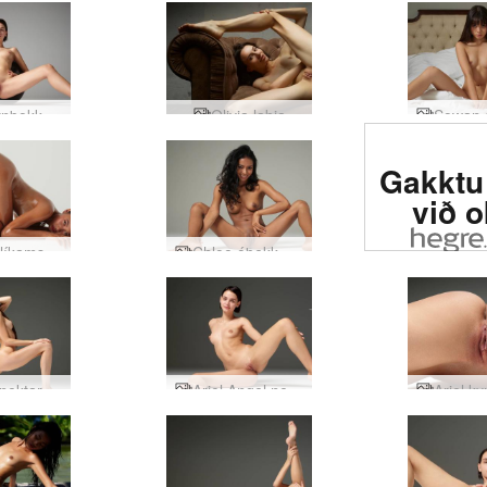
Ariel kynþokkafullur líkamsrækt
Olivia labia
Metin #1
Gakktu 
síða í h
við 
Hiromi líkamsljómi
Chloe óþekk og nakin
Leona nektarmyndataka
Ariel Angel nektarmynd