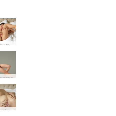
Sowan svo blautur
kynning
Sowan kynferðislega spenntur