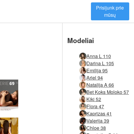
Prisijunk prie
mūsų
Modeliai
Anna L 110
Darina L 105
Emilija 95
Ariel 94
Natalija A 66
Bet Koks Moloko 57
Kiki 52
Flora 47
Caprice ir Valerie 69
Kaprizas 41
Valerija 39
Chloe 38