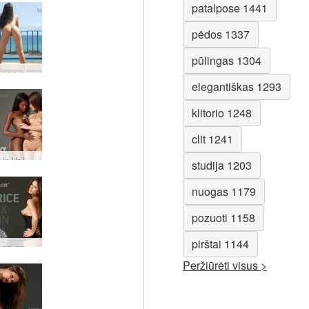
patalpose 1441
pėdos 1337
pūlingas 1304
Kaprizingas vaizdas į med
elegantiškas 1293
klitorio 1248
clit 1241
Caprice ir Valerie prototipai
studija 1203
nuogas 1179
pozuoti 1158
pirštai 1144
Kaprizingo sekso piktograma
Peržiūrėti visus >