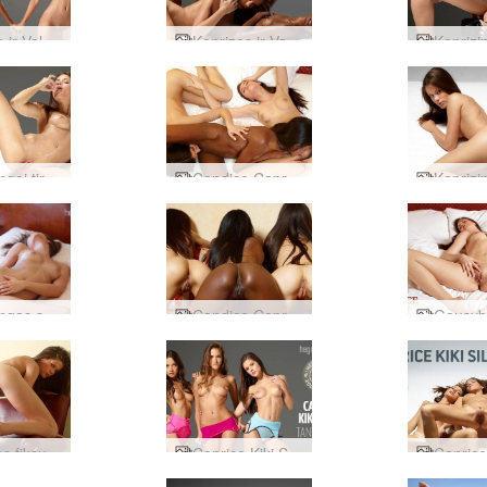
Caprice ir Valerie yin ir yang
Kaprizas ir Valerija seksualinis potraukis
Kaprizingai tirpsta ledas
Candice Caprice ir Valerie seksas 2 dalis
Kaprizingas savęs stimuliavimas
Candice Caprice Valerie trigubas malonumas
Kaprizas fiksuoja
Caprice Kiki Silvie viliojanti trijulė