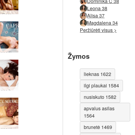
Dominika C 38
Leona 38
Candice Caprice ir Valerie trise
Alisa 37
Magdalena 34
Peržiūrėti visus >
Kaprizingas flirtas
Žymos
lieknas 1622
ilgi plaukai 1584
Kaprizingos baltos kelnaitės
nusiskuto 1582
apvalus asilas
1564
brunetė 1469
Kaprizingas viliojimas