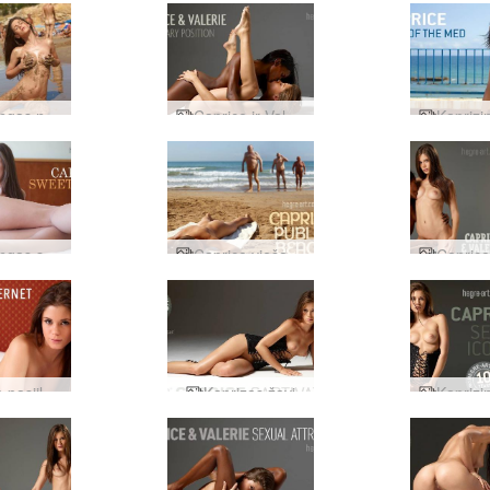
Kaprizingas nuogas paplūdimys
Caprice ir Valerie misionieriaus pareigos
Kaprizingas saldumas
Caprice viešasis paplūdimys
Kaprizė pasiilgsta interneto
Kaprizas žavi