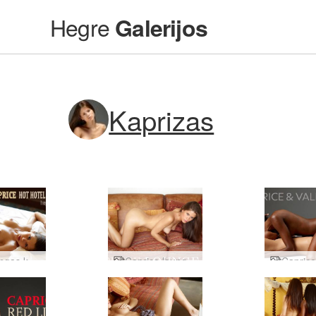
Hegre
Galerijos
Kaprizas
Kaprizingas karštas viešbučio masažas
Caprice lounge 1 dalis