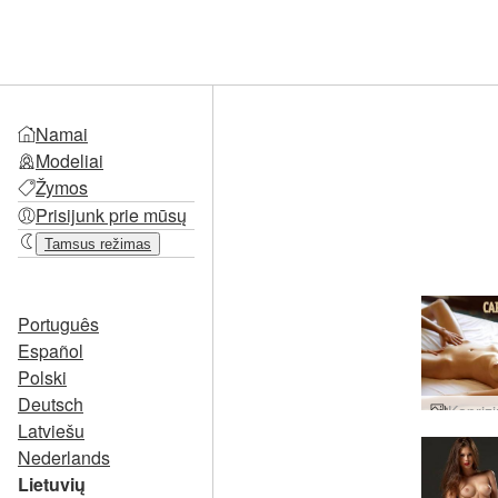
Namai
Modeliai
Žymos
Prisijunk prie mūsų
Tamsus režimas
Português
Español
Polski
Deutsch
Latviešu
Nederlands
Lietuvių