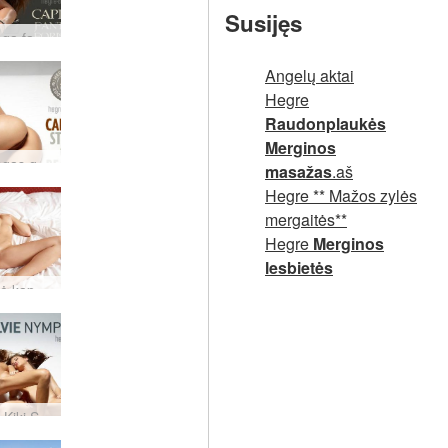
Susijęs
Kaprizinga fantazijos formulė
Angelų aktai
Hegre
Raudonplaukės
Merginos
Kaprizingas grožio tyrimas
masažas
.aš
Hegre ** Mažos zylės
mergaitės**
Hegre
Merginos
lesbietės
Gausybė kaprizingo grobio
Caprice Kiki Silvie deivės