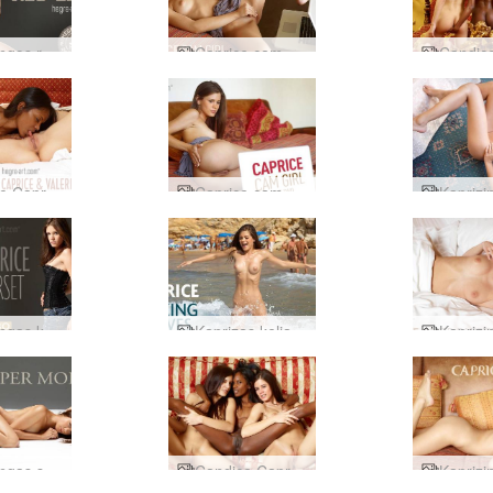
Kaprizingos raudonos lūpos
Caprice cam girl 1 dalis
Candice Caprice ir Valerie seksas1 dalis
Caprice cam girl 2 dalis
Kaprizingas korsetas
Kaprizas kelia bangas
Kaprizingas super modelis
Candice Caprice Valerie 3 merginos išėjo į lauką