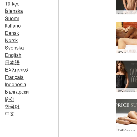
Türkçe
Íslenska
Suomi
Italiano
Dansk
Norsk
Svenska
English
日本語
Ελληνικά
Français
Indonesia
Български
हिन्दी
한국어
中文