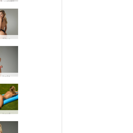
L veržli
Darina L Hegre maudymosi kostiumėlis
Darina L kalėdinis apatinis trikotažas
Darina L karšta bod