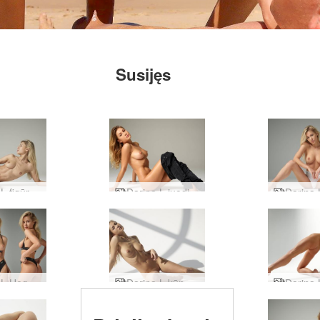
Susijęs
Darina L figūrų fotografija
Darina L juodi džinsai
Darina L Hegre apatiniai
Darina L kūno menas
Įvertinta # 1