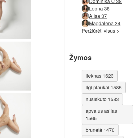
Dominika C 38
Leona 38
Alisa 37
Magdalena 34
Peržiūrėti visus >
Žymos
lieknas 1623
ilgi plaukai 1585
nusiskuto 1583
apvalus asilas
1565
brunetė 1470