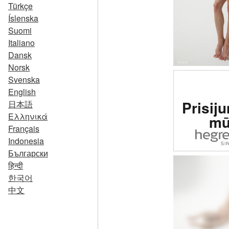
Türkçe
Íslenska
Suomi
Italiano
Dansk
Norsk
Svenska
English
Įverti
Prisiju
日本語
erotinė 
Ελληνικά
mū
pasa
Français
Indonesia
Български
हिन्दी
한국어
中文