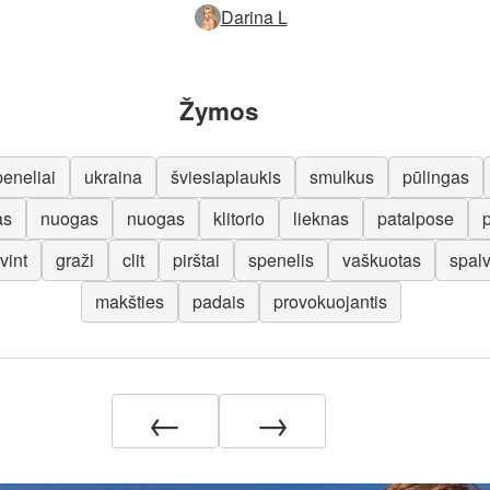
Darina L
Žymos
peneliai
ukraina
šviesiaplaukis
smulkus
pūlingas
as
nuogas
nuogas
klitorio
lieknas
patalpose
p
vint
graži
clit
pirštai
spenelis
vaškuotas
spal
makšties
padais
provokuojantis
←
→