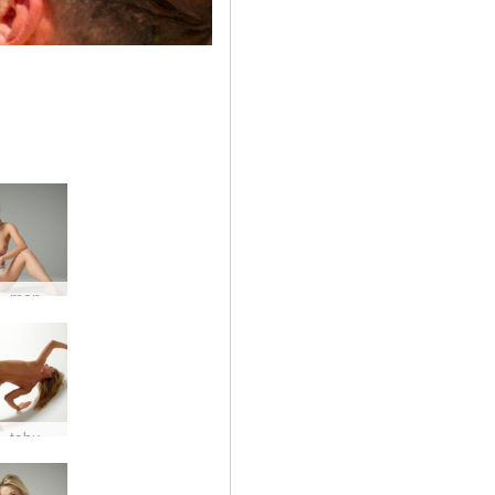
Darina L manekenė
Darina L tobula forma