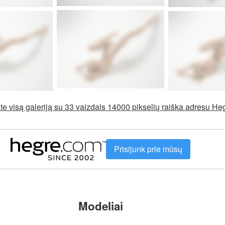
e visą galeriją su 33 vaizdais 14000 pikselių raiška adresu H
Prisijunk prie mūsų
Modeliai