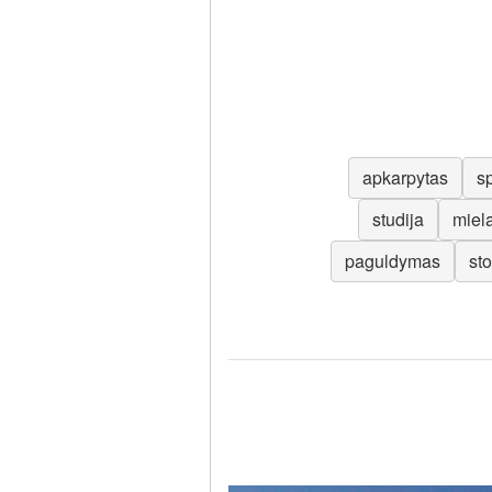
apkarpytas
s
studija
miel
paguldymas
sto