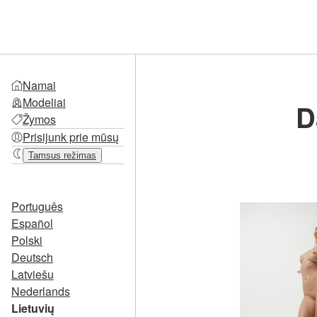
Namai
Modeliai
D
Žymos
Prisijunk prie mūsų
Tamsus režimas
Português
Español
Polski
Deutsch
Latviešu
Nederlands
Lietuvių