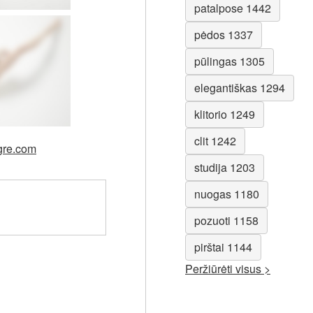
patalpose 1442
pėdos 1337
pūlingas 1305
elegantiškas 1294
klitorio 1249
clit 1242
egre.com
studija 1203
nuogas 1180
pozuoti 1158
pirštai 1144
Peržiūrėti visus >