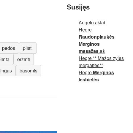
Susijęs
Angelų aktai
Hegre
Raudonplaukės
Merginos
pėdos
plisti
masažas
.aš
Hegre ** Mažos zylės
linta
erzinti
mergaitės**
vingas
basomis
Hegre
Merginos
lesbietės