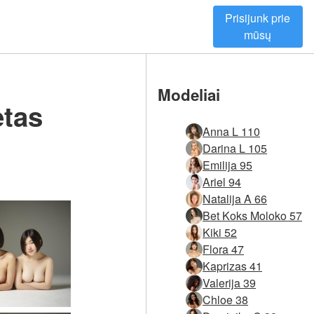
Prisijunk prie
mūsų
Modeliai
etas
Anna L 110
Darina L 105
Emilija 95
Ariel 94
Natalija A 66
Bet Koks Moloko 57
Kiki 52
Flora 47
Kaprizas 41
Valerija 39
Chloe 38