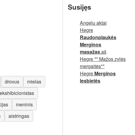
Susijęs
Angelų aktai
Hegre
Raudonplaukės
Merginos
masažas
.aš
Hegre ** Mažos zylės
mergaitės**
Hegre
Merginos
lesbietės
drovus
mielas
ekshibicionistas
kijas
meninis
n
aistringas