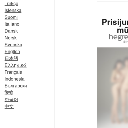
Türkçe
Íslenska
Įverti
Suomi
Prisiju
erotinė 
Italiano
mū
pasa
Dansk
Norsk
Svenska
English
日本語
Ελληνικά
Français
Indonesia
Български
हिन्दी
한국어
中文