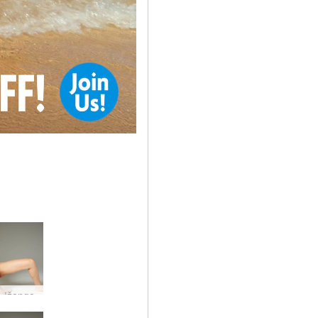
 įžanga