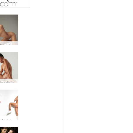
Hiromi flirtuoja Filipinai
 medaus
Dita karšta balta