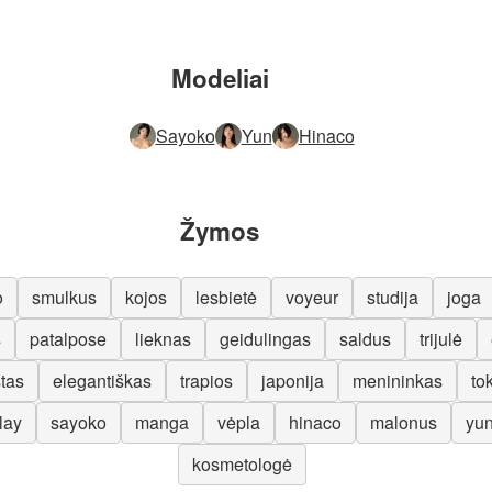
Modeliai
Sayoko
Yun
Hinaco
Žymos
o
smulkus
kojos
lesbietė
voyeur
studija
joga
s
patalpose
lieknas
geidulingas
saldus
trijulė
tas
elegantiškas
trapios
japonija
menininkas
to
lay
sayoko
manga
vėpla
hinaco
malonus
yu
kosmetologė