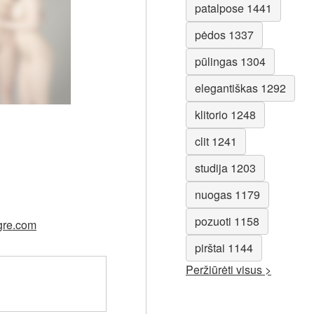
patalpose 1441
pėdos 1337
pūlingas 1304
elegantiškas 1292
klitorio 1248
clit 1241
studija 1203
nuogas 1179
pozuoti 1158
egre.com
pirštai 1144
Peržiūrėti visus >