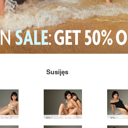
Susijęs
Sayoko ir Yun Geishas demaskuoti
Sayoko ir Yun japonų aktai
Sayoko