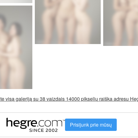
e visą galeriją su 38 vaizdais 14000 pikselių raiška adresu H
Prisijunk prie mūsų