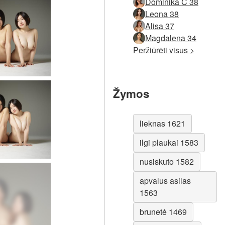
Dominika C 38
Leona 38
Alisa 37
Magdalena 34
Peržiūrėti visus >
Žymos
lieknas 1621
ilgi plaukai 1583
nusiskuto 1582
apvalus asilas
1563
brunetė 1469