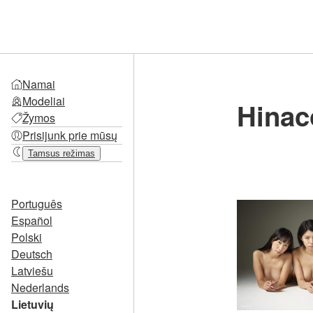
Namai
Modeliai
Hinac
Žymos
Prisijunk prie mūsų
Tamsus režimas
Português
Español
Polski
Deutsch
Latviešu
Nederlands
Lietuvių