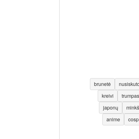
brunetė
nusiskut
kreivi
trumpa
japonų
minkš
anime
cosp