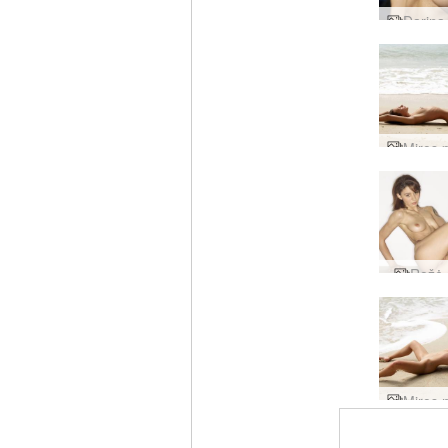
Rožė r
Įverti