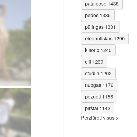
patalpose 1438
pėdos 1335
pūlingas 1301
elegantiškas 1290
klitorio 1245
clit 1239
studija 1202
nuogas 1176
pozuoti 1156
pirštai 1142
Peržiūrėti visus >