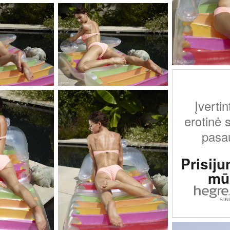
Įvertin
erotinė 
pasau
Prisiju
mū