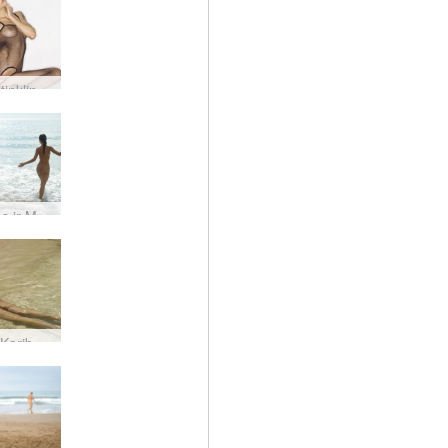
Rožinis tinklinis korpusas be tarpkojų
Džuljetos ir Magdalenos paplūdimio pramogos
Rubino Karibų simpatija