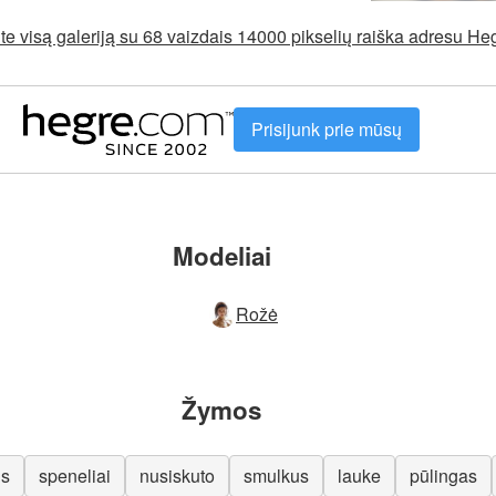
e visą galeriją su 68 vaizdais 14000 pikselių raiška adresu H
Prisijunk prie mūsų
Modeliai
Rožė
Žymos
s
speneliai
nusiskuto
smulkus
lauke
pūlingas