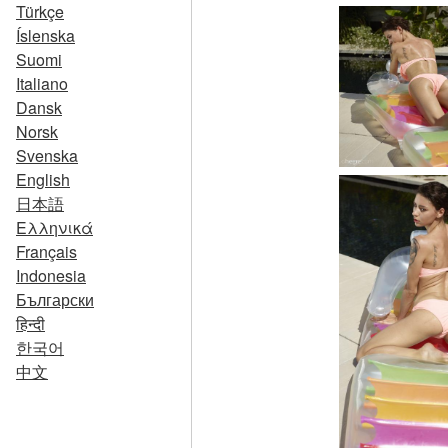
Türkçe
Íslenska
Suomi
Italiano
Dansk
Norsk
Svenska
English
日本語
Ελληνικά
Français
Indonesia
Български
हिन्दी
한국어
中文