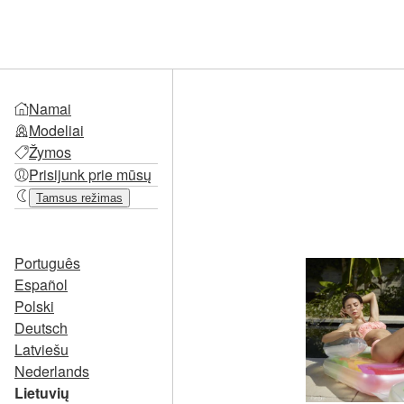
Namai
Modeliai
Žymos
Prisijunk prie mūsų
Tamsus režimas
Português
Español
Polski
Deutsch
Latviešu
Nederlands
Lietuvių