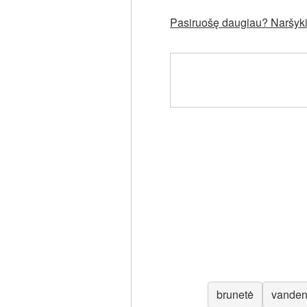
Pasiruošę daugiau? Naršykit
brunetė
vanden