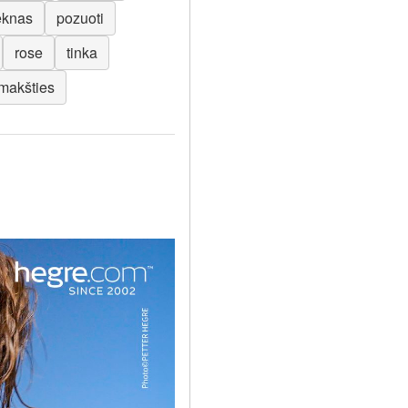
eknas
pozuoti
rose
tinka
makšties