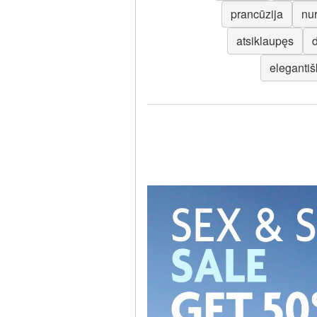
prancūzija
nu
atsiklaupęs
elegantiš