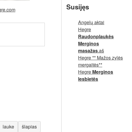
Susijęs
egre.com
Angelų aktai
Hegre
Raudonplaukės
Merginos
masažas
.aš
Hegre ** Mažos zylės
mergaitės**
Hegre
Merginos
lesbietės
lauke
šlapias