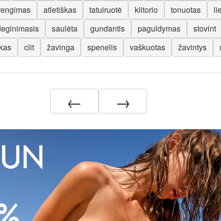
rengimas
atletiškas
tatuiruotė
klitorio
tonuotas
li
deginimasis
saulėta
gundantis
paguldymas
stovint
kas
clit
žavinga
spenelis
vaškuotas
žavintys
←
→