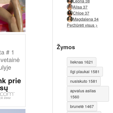
Leona 38
Alisa 37
Chloe 37
Magdalena 34
Peržiūrėti visus >
Žymos
ta # 1
svetainė
lieknas 1621
lyje
ilgi plaukai 1581
nk prie
nusiskuto 1581
sų
apvalus asilas
1560
brunetė 1467