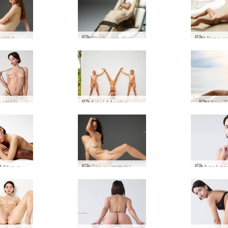
Cindy vaizduojamojo meno aktai
Cindy medicininė apžiūra
Ariel apatinis trikotažas
Ariel Marika Melena Marija nuoga džiunglėse
Mira T
Ariel ir Mike pirminiai aktai
Gia nuostabi mergina