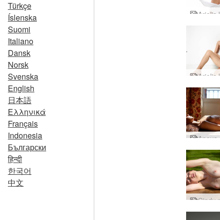
Türkçe
Íslenska
Suomi
Italiano
Dansk
Norsk
Svenska
English
日本語
Ελληνικά
Français
Indonesia
Български
हिन्दी
한국어
中文