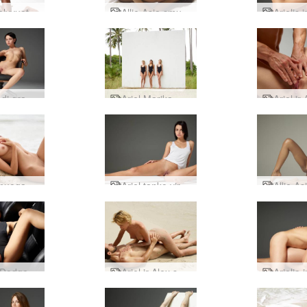
Arielis alyvuotas Mike'o
Allie Asia smulki tajų mergina
Ariel sėdi gražuolė
Ariel Marika Melena Maria foto siena
Arielio nuoga poezija
Ariel tanko viršus
Anaya Dodge įkroviklis
Ariel ir Alex seksas paplūdimyje