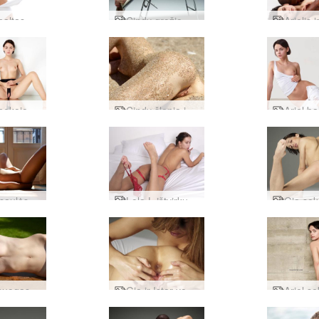
Arielis baltas angelas
Cindy grožio procedūra
Arielis bekojo triko
Cindy šlapia ir smėlio
Anaya saulės energija
Lola L ištvirkusi lovoje
Cindy nuogas modelis
Gia ir Istar yoni garbina