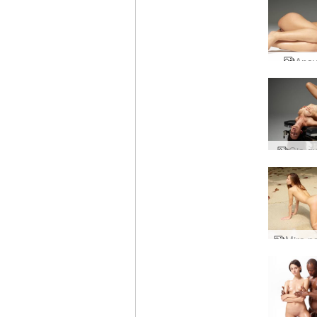
Anay
Gia g