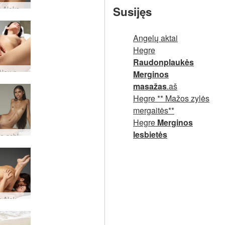
Susijęs
Arielis ir Aleksas gražuolė ir pabaisa
Angelų aktai
Hegre
Raudonplaukės
Ariel ir Alex seksualinė stimuliacija
Merginos
masažas
.aš
Hegre ** Mažos zylės
mergaitės**
Hegre
Merginos
lesbietės
Allie Asia schlong staigmena
Arielio ir Alekso intymumas