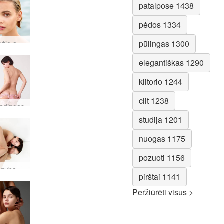
patalpose 1438
pėdos 1334
pūlingas 1300
Ariel grožio apibrėžimas
elegantiškas 1290
klitorio 1244
clit 1238
madingas
studija 1201
nuogas 1175
pozuoti 1156
Ariel dvigubas regėjimas
pirštai 1141
Peržiūrėti visus >