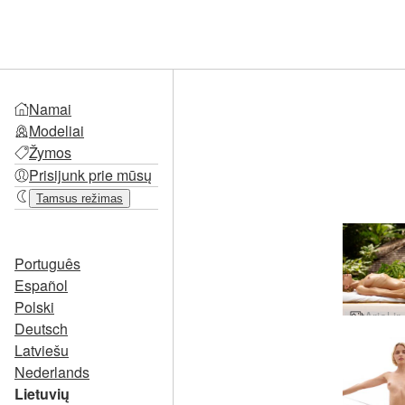
Namai
Modeliai
Žymos
Prisijunk prie mūsų
Tamsus režimas
Português
Español
Polski
Deutsch
Latviešu
Nederlands
Lietuvių