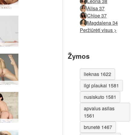
Leona 38
Alisa 37
Arielis ir Mike'as juodai balti myli
Chloe 37
Magdalena 34
Peržiūrėti visus >
Ariel balta nekaltybė
Žymos
lieknas 1622
Gia seksualinė būtybė
ilgi plaukai 1581
nusiskuto 1581
apvalus asilas
1561
Ariel seksuali mylimoji
brunetė 1467