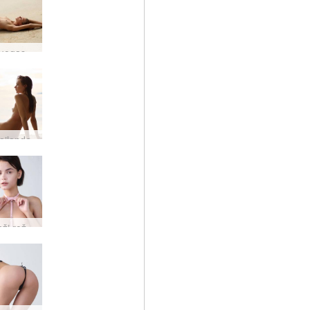
Miros nuogas paplūdimys
ailande
Ariel graži rožinė