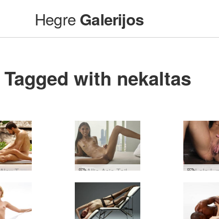
Hegre
Galerijos
Tagged with nekaltas
Ariel ir Alex Tantric Touch
Allie Asia Tailando gražuolė