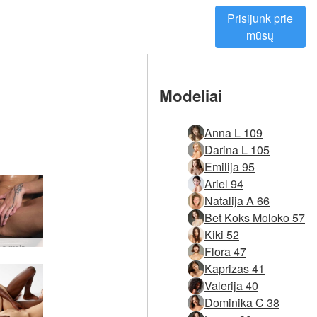
Prisijunk prie
mūsų
Modeliai
Anna L 109
Darina L 105
Emilija 95
Ariel 94
Natalija A 66
Bet Koks Moloko 57
Kiki 52
Lola L permirkusi
Flora 47
Kaprizas 41
Valerija 40
Dominika C 38