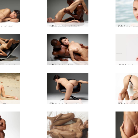
a aktai
Arielis ir Maikas švelnūs prisilietimai
yno kėdė
Ariel ir Mike gilus erotinis masažas
Ariel 
Mira pasiilgo saulės
Ariel Barcelona fotelis