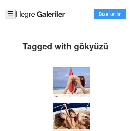
Hegre
Galeriler
☰
Bize katılın
Tagged with gökyüzü
Jenna kırmızı bayrak İbiza