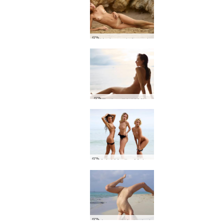
Karina seksi sandy
Tayland'daki Mira
Ariel Marika Melena Maria plaj vücutları
Jenna plaj akrobatı