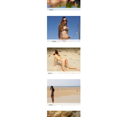
Hiromi sıcak ufuk
Rosa tanıtımı
Mira güneş ışığını özledi
Hiromi'nin tanıtımı