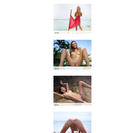
Natalia Sahilde tehlike
Yonca çıplak modeli
Alisa Ibiza oturumu