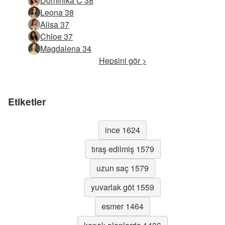
Dominika C 38
Leona 38
Alisa 37
Chloe 37
Magdalena 34
Hepsini gör >
Etiketler
ince 1624
tıraş edilmiş 1579
uzun saç 1579
yuvarlak göt 1559
esmer 1464