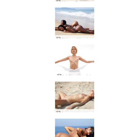
Alice ve Rosa'nın çıplak gezisi
Chloe ve Hiromi deniz kızları
Ariel beyaz melek
Jenna plaj çıplakları