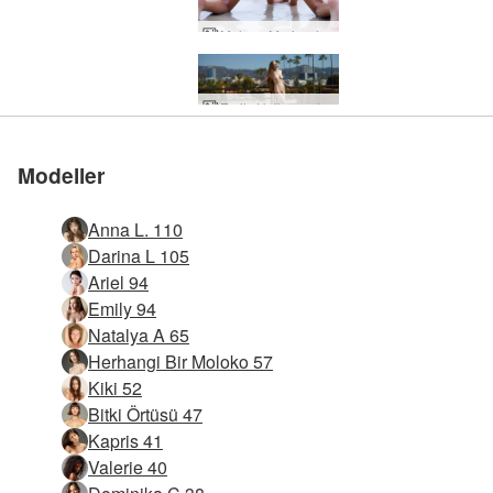
Melena Maria ıslak ve vahşi
Emily Hollywood'un
Modeller
Anna L. 110
Darina L 105
Ariel 94
Emily 94
Natalya A 65
Herhangi Bir Moloko 57
Kiki 52
Bitki Örtüsü 47
Kapris 41
Valerie 40