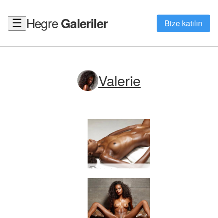
Hegre
Galeriler
☰
Bize katılın
Valerie
Valerie kendi kendine masaj bölüm1