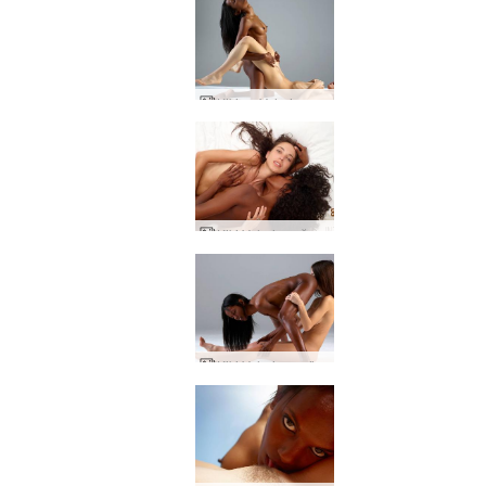
Kiki ve Valerie rol oynuyor
Kiki Valerie yoğun ırklararası
Kiki Valerie venüs kadını