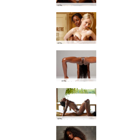
Valerie mükemmel poz
Lynne ve Valerie samimi masaj
Valerie valium
Valerie Lynn'e masaj yapıyor