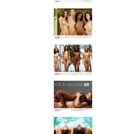
Valerie'nin fotoğrafı Alya tarafından çekilmiştir.
Candice Engelie Kiki Valerie 4 muhteşem kadın
Candice Engelie Kiki Valerie Tayland
Caprice ve Valerie 69