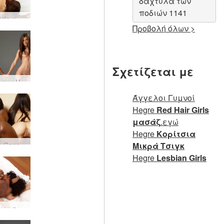
δάχτυλα των
ποδιών 1141
Kiki Valerie καθαρό πάθος
Προβολή όλων >
Σχετίζεται με
Caprice και Valerie yin and yang
Άγγελοι Γυμνοί
Hegre
Red Hair Girls
μασάζ
.εγώ
Hegre
Κορίτσια
Candice Caprice Valerie τριπλή απόλαυση
Μικρά Τσιγκ
Hegre
Lesbian Girls
Η Κική και η Βαλερί σέξι 69