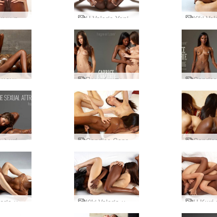
Η Κική και η Βαλερί γυναικεία δύναμη
Η Valerie Yoni κοιτάζει
Valerie μοντέλο πάθος
Πρωτότυπα Caprice και Valerie
Σεξουαλική έλξη Caprice και Valerie
Candice Caprice και Valerie σεξ part2
Kiki Valerie μουνί τριβή
Kiki Valerie μουνί δύναμη