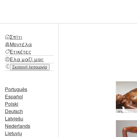
Σπίτι
Μοντέλα
Ετικέτες
Ελα μαζί μας
Σκοτεινή λειτουργία
Português
Español
Polski
Deutsch
Latviešu
Nederlands
Lietuvių