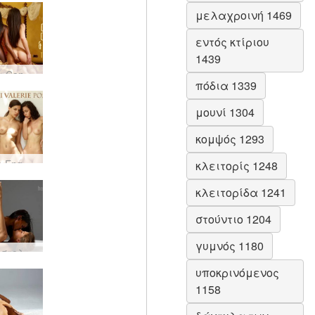
μελαχροινή 1469
εντός κτίριου
1439
Τριάδα Candice Caprice και Valerie
πόδια 1339
μουνί 1304
κομψός 1293
Candice Engelie Kiki Valerie Poses
κλειτορίς 1248
κλειτορίδα 1241
στούντιο 1204
γυμνός 1180
Ιεραποστολική θέση Caprice και Valerie
υποκρινόμενος
1158