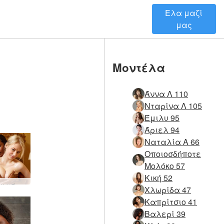
Ελα μαζί
μας
Μοντέλα
Άννα Λ 110
Νταρίνα Λ 105
Έμιλυ 95
Άριελ 94
Ναταλία Α 66
Οποιοσδήποτε
Μολόκο 57
Κική 52
Οικειό μασάζ Lynne και Valerie
Χλωρίδα 47
Καπρίτσιο 41
Βαλερί 39