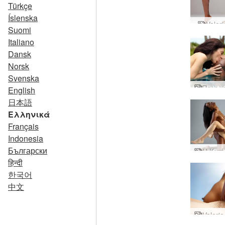
Türkçe
Íslenska
Valeri
Suomi
Italiano
Dansk
Norsk
Svenska
English
日本語
Ελληνικά
Français
Indonesia
Български
हिन्दी
한국어
中文