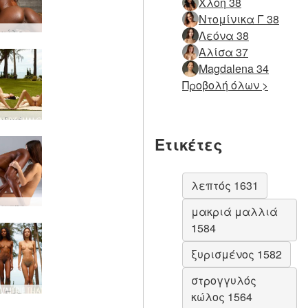
Χλόη 38
Ντομίνικα Γ 38
Valerie κώλο και άφρο
Λεόνα 38
Αλίσα 37
Magdalena 34
Προβολή όλων >
Ταϊλανδικός κήπος Candice Engelie Kiki Valerie
Ετικέτες
λεπτός 1631
Γυναίκα της Αφροδίτης Kiki Valerie
μακριά μαλλιά
1584
ξυρισμένος 1582
στρογγυλός
Candice Engelie Kiki Valerie Ταϊλάνδη
κώλος 1564