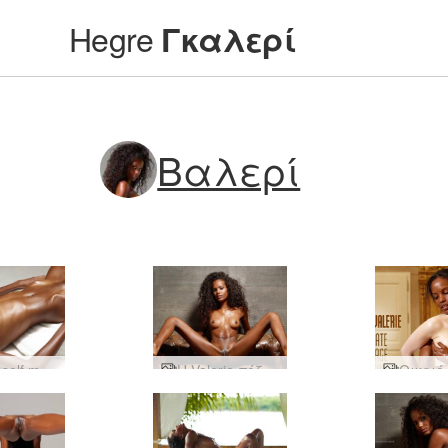
Hegre
Γκαλερί
Βαλερί
Valerie self massage part1
Η Valerie πόζαρε τέλεια