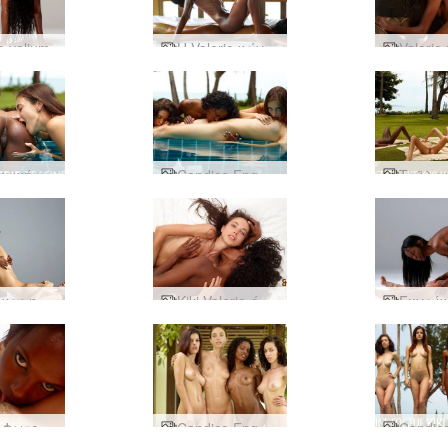
e valium
Η Valerie κάνει μασάζ στη Lynn
Πειρακτική τριάδα Engelie Kiki Valerie
Candice Engelie Kiki Valerie κοιμισμένη καλλονή
Η Κική και η Βαλερί παίζουν ρόλους
Kiki Valerie έντονη διαφυλετική
Valerie Φωτογραφήθηκε από την Alya
Candice Engelie Kiki Valerie 4 υπέροχα θηλυκά