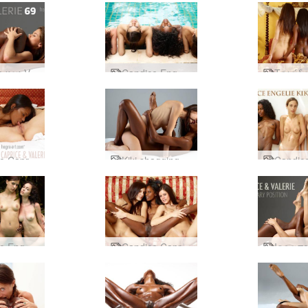
Caprice και Valerie 69
Candice Engelie Kiki Valerie pool party
Candice Caprice και Valerie σεξ part1
Kiki shagging Valerie
Candice Engelie Kiki Valerie dream team
Candice Caprice Valerie 3 κορίτσια ξετρελάθηκαν