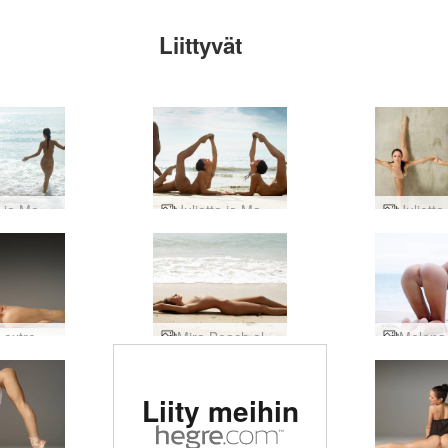
Liittyvät
Julietta ja Magdalena rannalla hauskaa
Julietta ja Magdalena flexi beach bodyt
Julietta extreme-baletti
Mira Beach alastonkuvat
Arvioitu #1
Liity meihin
eroottinen
sivusto