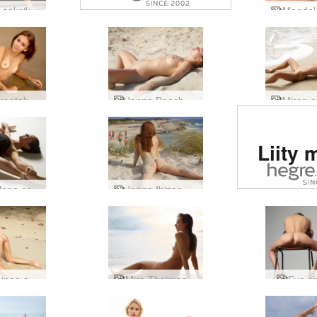
Julietta seksikäs venyttely
maailmassa
Karina rantabum
Jenna Beach alastonkuvat
Arvioi
Liity 
eroot
sivu
Magdalena eroottinen baletti
Jenna Ibizan alastonranta
maail
Mira kaipaa aurinkoa
Mira Thaimaassa
Eva se