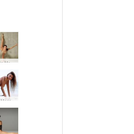
Julietta ja Magdalena akrobaattista taidetta
Melena Marian rantavartalo