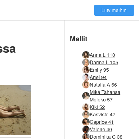
Liity meihin
Mallit
ssa
Anna L 110
Darina L 105
Emily 95
Ariel 94
Natalia A 66
Mikä Tahansa
Moloko 57
Kiki 52
Kasvisto 47
Caprice 41
Valerie 40
Dominika C 38