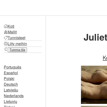
Koti
Mallit
Julie
Tunnisteet
Liity meihin
Tumma tila
K
Português
Español
Polski
Deutsch
Latviešu
Nederlands
Lietuvių