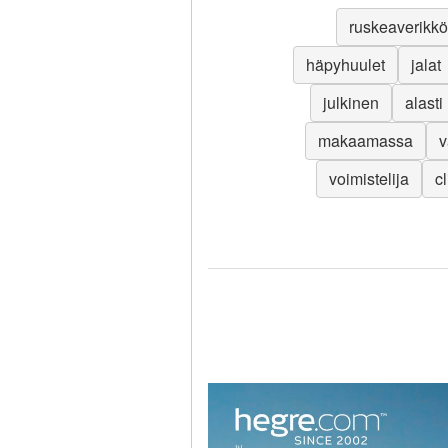
ruskeaverikkö
häpyhuulet
jalat
julkinen
alasti
makaamassa
v
voimistelija
cl