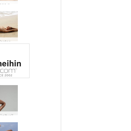
Magdalena nesteytetty
Miran alastonranta
tu #1
meihin
tinen
sto
massa
ksituoli