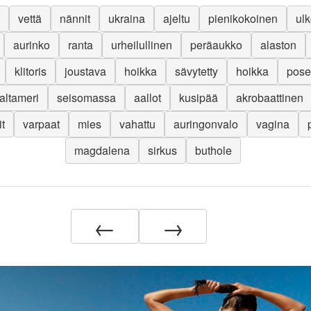
vettä
nännit
ukraina
ajeltu
pienikokoinen
ul
aurinko
ranta
urheilullinen
peräaukko
alaston
klitoris
joustava
hoikka
sävytetty
hoikka
pose
altameri
seisomassa
aallot
kusipää
akrobaattinen
it
varpaat
mies
vahattu
auringonvalo
vagina
magdalena
sirkus
buthole
←
→