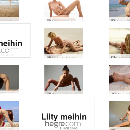
Karinan alastonranta
Ariel jumiutunut enkeli
itu #1
meihin
tinen
usto
Ariel ja Alex seksiä rannalla
massa
Magdalena selkeä baletti
Eva syntynyt taipumaan
Alice h
Arvioitu #1
Liity meihin
eroottinen
sivusto