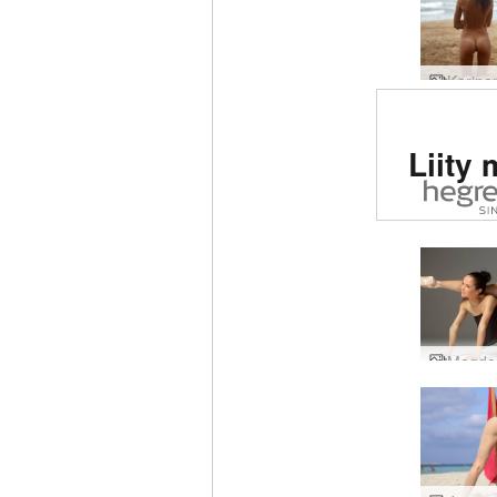
Arvio
Liity 
eroot
siv
maail