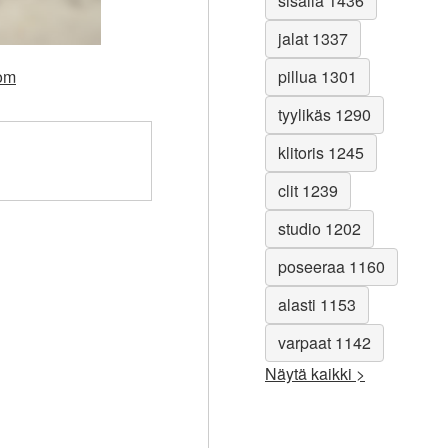
sisällä 1436
jalat 1337
com
pillua 1301
tyylikäs 1290
klitoris 1245
clit 1239
studio 1202
poseeraa 1160
alasti 1153
varpaat 1142
Näytä kaikki >