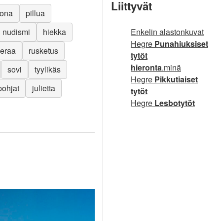
Liittyvät
kona
pillua
nudismi
hiekka
Enkelin alastonkuvat
Hegre
Punahiuksiset
eraa
rusketus
tytöt
hieronta
.minä
sovi
tyylikäs
Hegre
Pikkutiaiset
pohjat
julietta
tytöt
Hegre
Lesbotytöt