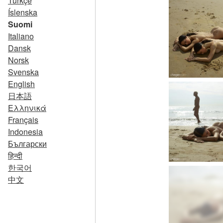
Türkçe
Íslenska
Suomi
Italiano
Dansk
Norsk
Svenska
English
日本語
Ελληνικά
Français
Indonesia
Български
हिन्दी
한국어
中文