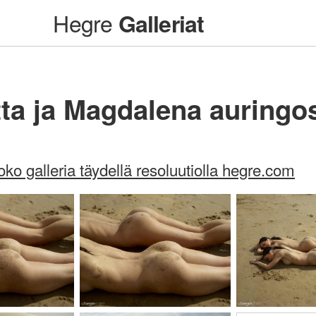
Hegre
Galleriat
tta ja Magdalena auringo
oko galleria täydellä resoluutiolla hegre.com