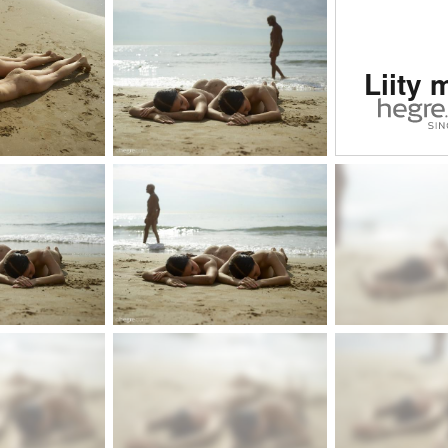
Arvioi
Liity 
eroot
sivu
maail