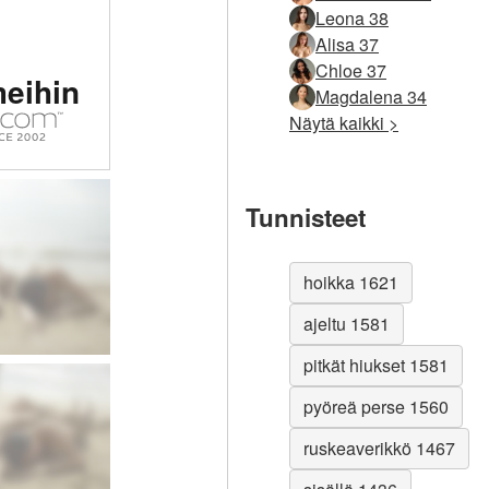
Leona 38
Alisa 37
tu #1
Chloe 37
meihin
tinen
Magdalena 34
Näytä kaikki >
sto
massa
Tunnisteet
hoikka 1621
ajeltu 1581
pitkät hiukset 1581
pyöreä perse 1560
ruskeaverikkö 1467