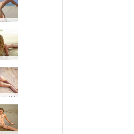
Jenna rantaakrobaatti
Sonya auringonnousu rannalla
iekkakivi