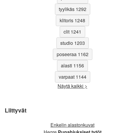
tyylikäs 1292
klitoris 1248
clit 1241
studio 1203
poseeraa 1162
alasti 1156
varpaat 1144
Näytä kaikki >
Liittyvät
Enkelin alastonkuvat
Hegre
Punahiuksiset tytöt