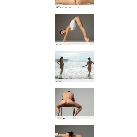
Julietta extreme-baletti
Julietta seksikäs venyttely
Julietta ja Magdalena rannalla hauskaa
Eva seksituoli