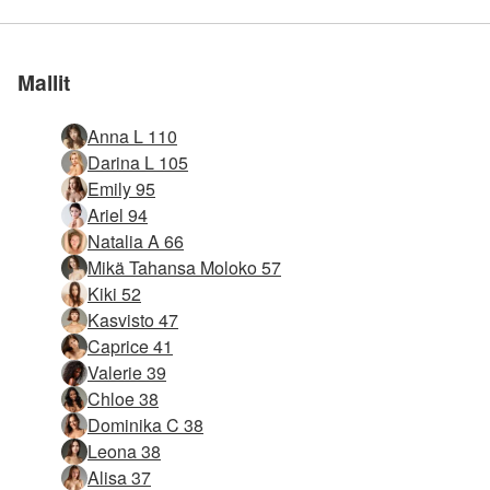
Liity meihin
Liity meihin
Liity meihin
Liity meihin
Liity meihin
sivusto maailmassa
sivusto maailmassa
sivusto maailmassa
sivusto maailmassa
sivusto maailmassa
Mallit
Anna L 110
Darina L 105
Emily 95
Ariel 94
Natalia A 66
Mikä Tahansa Moloko 57
Kiki 52
Kasvisto 47
Caprice 41
Valerie 39
Chloe 38
Dominika C 38
Leona 38
Alisa 37