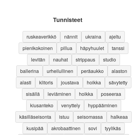
Tunnisteet
ruskeaverikkö
nännit
ukraina
ajeltu
pienikokoinen
pillua
häpyhuulet
tanssi
levitän
nauhat
strippaus
studio
ballerina
urheilullinen
peräaukko
alaston
alasti
klitoris
joustava
hoikka
sävytetty
sisällä
leviäminen
hoikka
poseeraa
kiusanteko
venyttely
hyppääminen
käsilläseisonta
istuu
seisomassa
halkeaa
kusipää
akrobaattinen
sovi
tyylikäs