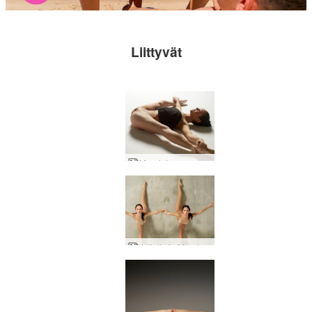
Liittyvät
Magdalena eroottinen baletti
Julietta ja Magdalena akrobaattista taidetta