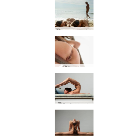
Julietta ja Magdalena auringossa
Eva tikkaat
Eva flexi fantasia