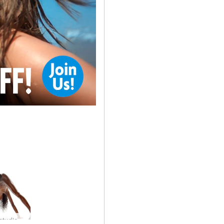
Valerie studioalan parhaista alastoista