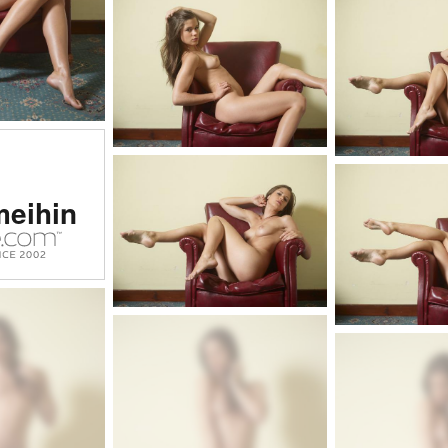
itu #1
meihin
tinen
usto
massa