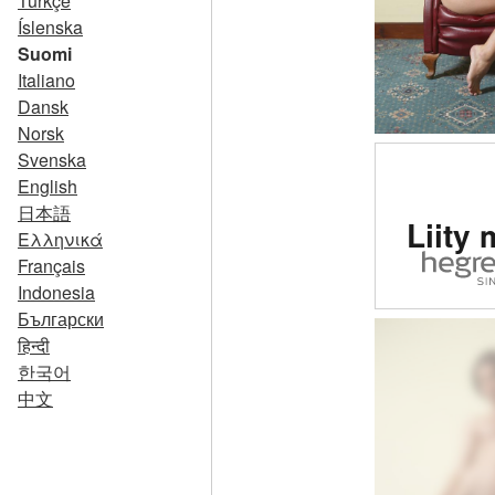
Türkçe
Íslenska
Suomi
Italiano
Dansk
Norsk
Svenska
English
Arvio
日本語
Liity 
eroot
Ελληνικά
Français
siv
Indonesia
maail
Български
हिन्दी
한국어
中文