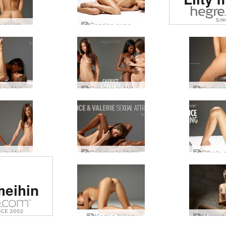
eroot
sivu
Karinan muotokuvia
Caprice super malli
maail
Caprice ja Valerie lähetyssaarnaajan asema
Caprice ja Valerie prototyypit
Caprice ja Valerie yin ja yang
Caprice ja Valerie seksuaalinen vetovoima
itu #1
meihin
tinen
usto
Karina takaa
massa