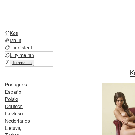
Koti
Mallit
Tunnisteet
Liity meihin
Tumma tila
K
Português
Español
Polski
Deutsch
Latviešu
Nederlands
Lietuvių