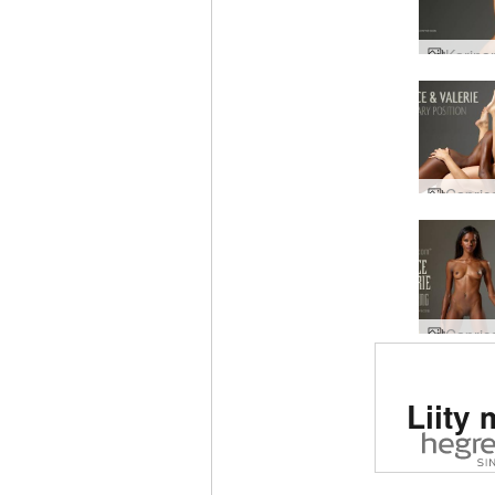
Arvio
Liity 
eroot
siv
maail