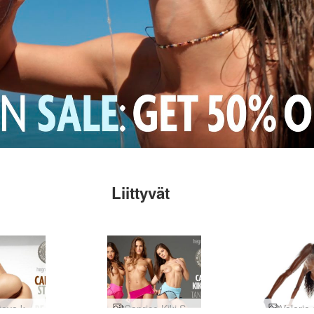
Liittyvät
Ihastuttava kauneuden tutkimus
Caprice Kiki Silvie kiehtova trio