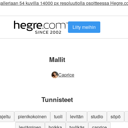
alleriaan 54 kuvilla 14000 px resoluutiolla osoitteessa Hegre.
Liity meihin
Mallit
Caprice
Tunnisteet
ajeltu
pienikokoinen
tuoli
levitän
studio
söpö
leviäminen
hoikka
tyylikäs
caprice