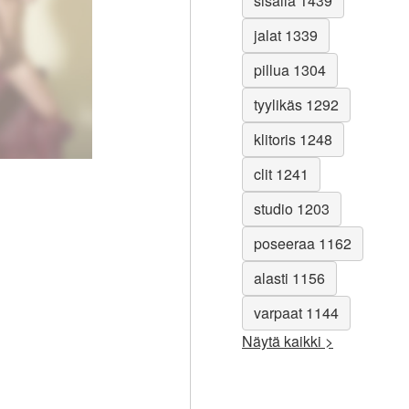
sisällä 1439
jalat 1339
pillua 1304
tyylikäs 1292
klitoris 1248
clit 1241
studio 1203
poseeraa 1162
alasti 1156
varpaat 1144
Näytä kaikki >