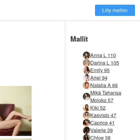
Liity meihin
Mallit
Anna L 110
Darina L 105
Emily 95
Ariel 94
Natalia A 66
Mikä Tahansa
Moloko 57
Kiki 52
Kasvisto 47
Caprice 41
Valerie 39
Chloe 38