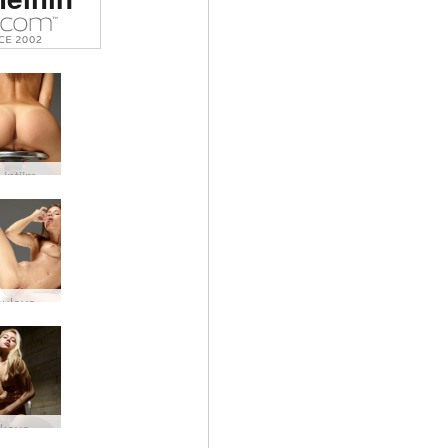
tinen
sto
massa
Karinan intiimejä muotokuvia
Oikein sulavaa jäätä
Margot kova ydin