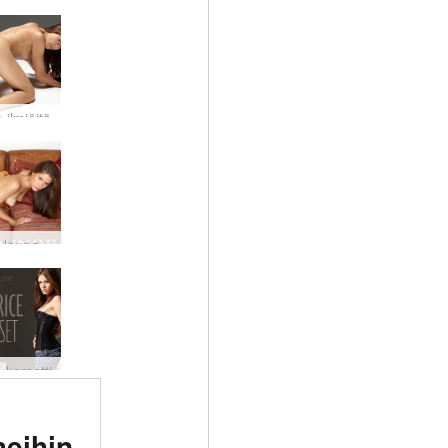
 ilmiöitä
Caprice lounge osa 1
 korsetti
tu #1
meihin