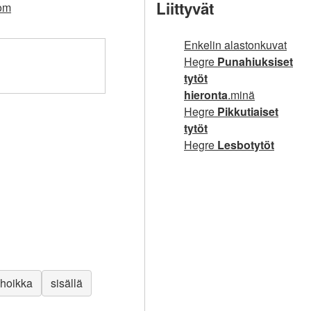
Liittyvät
com
Enkelin alastonkuvat
Hegre
Punahiuksiset
tytöt
hieronta
.minä
Hegre
Pikkutiaiset
tytöt
Hegre
Lesbotytöt
hoikka
sisällä