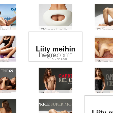
Caprice niin kuuma
Darina L silkkisen seksikäs
Caprice
Arvioitu #1
Liity meihin
eroottinen
sivusto
Caprice-huippuhieronta
maailmassa
Caprice ja Valerie 69
Ihastuttavat punaiset huulet
Caprice
Arvioi
Liity 