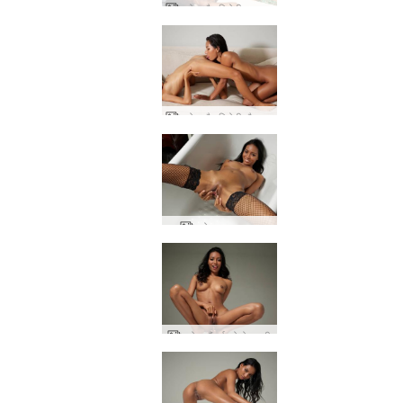
च्लोए और हिरोमी आकर्षक प्रेमकाव्य
च्लोए और हिरोमी मौखिक सेक्स
च्लोए सुख साधक
च्लोए सौंदर्य फोटोग्राफी