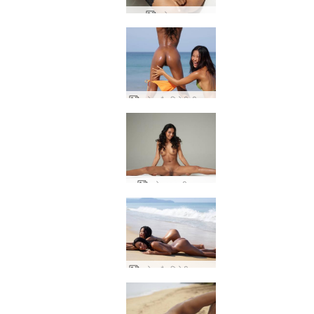
च्लोए जलवायु
च्लोए और हिरोमी बीच बेब्स
च्लोए शरारती जुराब
च्लोए और हिरोमी जलपरियां