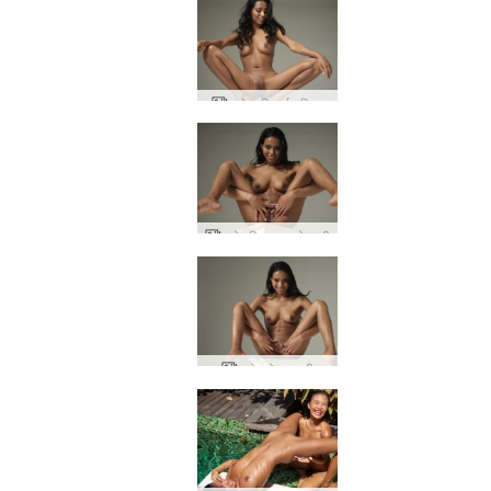
च्लोए एशियाई गुड़िया
च्लोए खिलवाड़ को आदी
च्लोए बोल्ड ब्यूटी