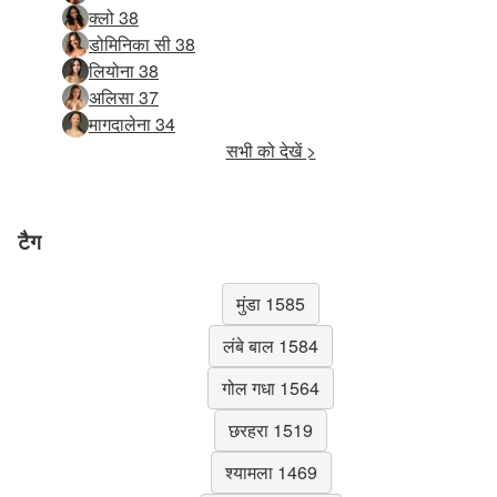
क्लो 38
डोमिनिका सी 38
लियोना 38
अलिसा 37
मागदालेना 34
सभी को देखें >
टैग
मुंडा 1585
लंबे बाल 1584
गोल गधा 1564
छरहरा 1519
श्यामला 1469