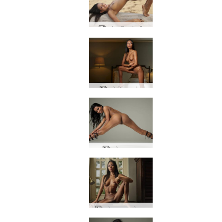
च्लोए एशियाई परी
क्लो मिस लाओस
च्लोए जूता बुत
च्लोए अध्ययन में नग्न