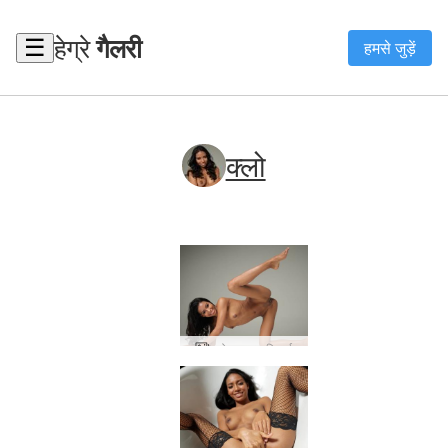
हेग्रे
गैलरी
☰
हमसे जुड़ें
क्लो
च्लोए अद्भुत एशियाई