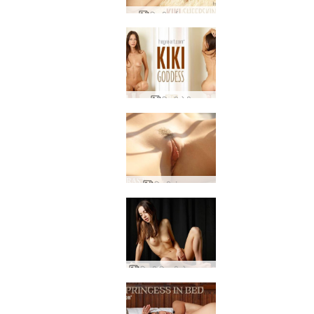
किकी चर्मपत्र शग
किकी देवी
किकी कंट्रास्ट
किकी फिफ्टी शेड्स ऑफ ग्रे