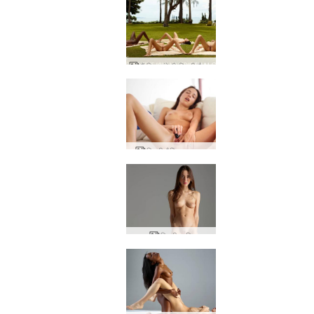
कैंडिस एंगेली किकी वैलेरी थाई गार्डन
किकी मैजिक मसाजर
किकी कवि