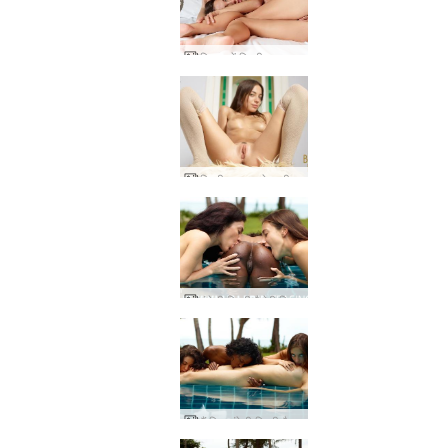
बिस्तर में किकी राजकुमारी
किकी मन उड़ाने वाली सुंदरता
एंजेली किकी वैलेरी चिढ़ा तिकड़ी
कैंडिस एंगेली किकी वैलेरी स्लीपिंग ब्यूटी