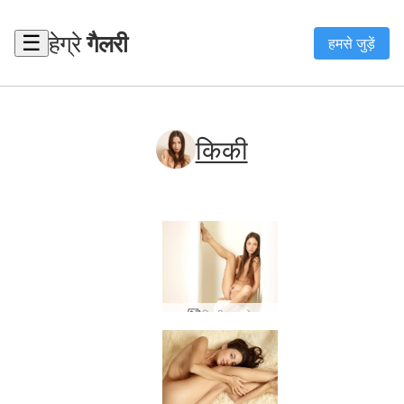
हेग्रे
गैलरी
☰
हमसे जुड़ें
किकी
किकी एक्सपो