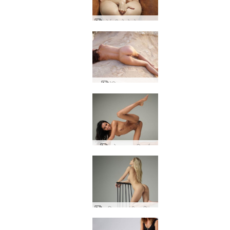
कोई भी मोलोको चार उंगलियां
ऐलिस बलुआ पत्थर
च्लोए अद्भुत एशियाई
डारिना एल नंगी स्टूडियो फोटोग्राफी