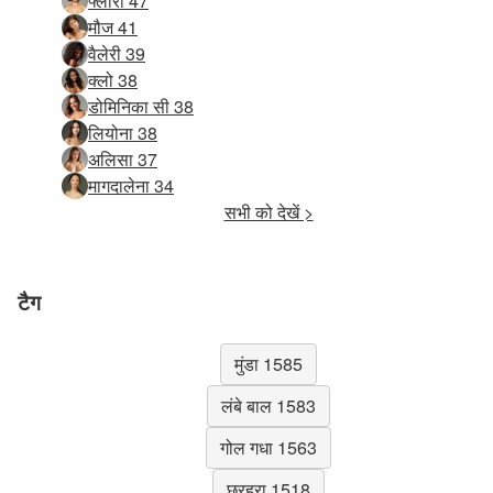
फ्लोरा 47
मौज 41
वैलेरी 39
क्लो 38
डोमिनिका सी 38
लियोना 38
अलिसा 37
मागदालेना 34
सभी को देखें >
टैग
मुंडा 1585
लंबे बाल 1583
गोल गधा 1563
छरहरा 1518