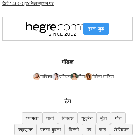
देखें 14000 px रेजोल्यूशन पर
हमसे जुड़ें
मॉडल
मारिका
एरियल
मीरा
मेलेना मारिया
टैग
श्यामला
पानी
निपल्स
यूक्रेन
मुंडा
गोरा
खूबसूरत
पतला-दुबला
बिल्ली
पैर
रूस
लेस्बियन