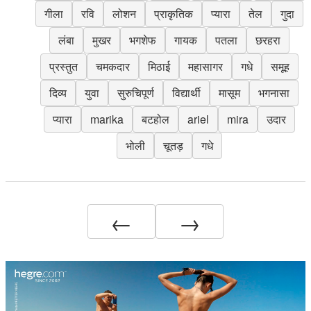
गीला
रवि
लोशन
प्राकृतिक
प्यारा
तेल
गुदा
लंबा
मुखर
भगशेफ
गायक
पतला
छरहरा
प्रस्तुत
चमकदार
मिठाई
महासागर
गधे
समूह
दिव्य
युवा
सुरुचिपूर्ण
विद्यार्थी
मासूम
भगनासा
प्यारा
marika
बटहोल
ariel
mira
उदार
भोली
चूतड़
गधे
←
→