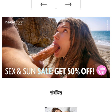
←
→
संबंधित