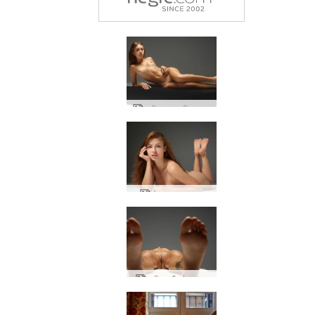
करीना स्मारकीय जुराब
जेना कामुक जुराब
करीना सौंदर्य उजागर