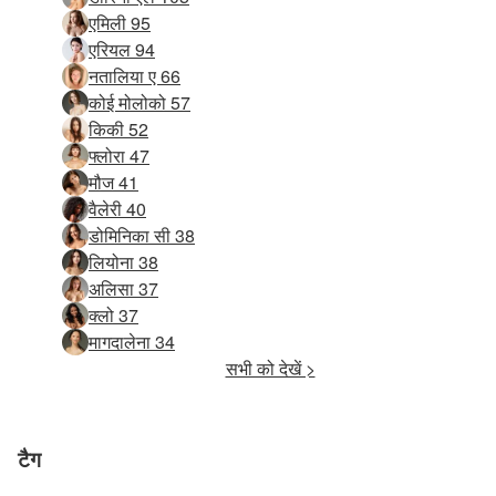
एमिली 95
एरियल 94
नतालिया ए 66
कोई मोलोको 57
किकी 52
फ्लोरा 47
मौज 41
वैलेरी 40
डोमिनिका सी 38
लियोना 38
अलिसा 37
क्लो 37
मागदालेना 34
सभी को देखें >
टैग