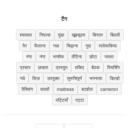
टैग
श्यामला
निपल्स
मुंडा
खूबसूरत
बिस्तर
बिल्ली
पैर
फैलाना
गधा
चिढ़ाना
गुदा
स्लोवाकिया
नंगा
नंगा
भगशेफ
लैटिना
छोटा
पतला
प्रसार
छरहरा
प्रस्तुत
तकिए
बैठक
पियर्सिंग
गधे
लिज़
उपयुक्त
सुरुचिपूर्ण
भगनासा
डिल्डो
वैक्सिंग
तलवों
mattress
बटहोल
cameron
पट्टियाँ
पट्टा