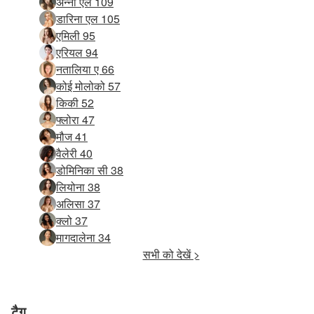
अन्ना एल 109
डारिना एल 105
एमिली 95
एरियल 94
नतालिया ए 66
कोई मोलोको 57
किकी 52
फ्लोरा 47
मौज 41
वैलेरी 40
डोमिनिका सी 38
लियोना 38
अलिसा 37
क्लो 37
मागदालेना 34
सभी को देखें >
टैग