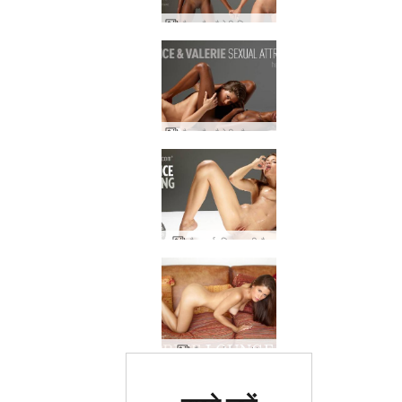
मौज और वैलेरी यिन और यांग
मौज और वैलेरी यौन आकर्षण
मौज बर्फ पिघल रही है
मौज लाउंज part1
दुनिया में #1 कामुक साइट का