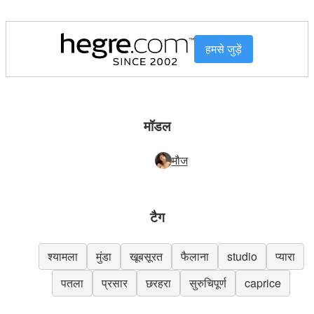
हमसे जुड़ें
मॉडल
मौज
टैग
श्यामला
मुंडा
खूबसूरत
फैलाना
studio
प्यारा
पतला
प्रसार
छरहरा
सुरुचिपूर्ण
caprice