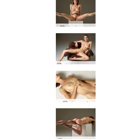
फ्लोरा टोंड प्रलोभन
फ्लोरा फिर से वापस आ गया है
फ्लोरा भावनाओं