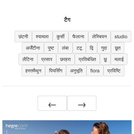
टैग
छंटनी
श्यामला
कुर्सी
फैलाना
लेस्बियन
studio
अर्जेंटीना
पुष्ट
लंबा
टटू
द्वि
गुदा
छूत
लैटिना
प्रसार
छरहरा
प्रतिबंधित
छू
मलाई
हस्तमैथुन
पियर्सिंग
अनुभूति
flora
प्रविष्टि
←
→